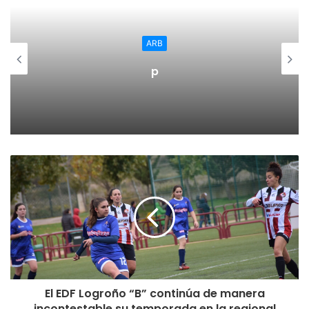
la zona existe ya “un importante tejido asociativo” y que,
desde 2005, “el albergue y la zona de acampada de Ocón
ARB
atraen a grupos y asociaciones de toda La Rioja e, incluso,
p
de comunidades como Navarra, País Vasco, Comunidad
Valenciana y Madrid”.
Los trabajos han supuesto una inversión de 209.316,57
euros, de los que 130.000 euros se han financiado a través
del Programa de Desarrollo Rural de La Rioja 2014-20120,
dentro de la medida Leader, que en este caso gestiona el
Grupo de Acción Local ADR La Rioja Suroriental.
José Ignacio Ceniceros ha destacado que “el programa
Leader realiza una acreditada labor al servicio del
desarrollo del mundo rural, dado que sus proyectos
contribuyen a mantener la población en los pueblos
El EDF Logroño “B” continúa de manera
generando nuevas oportunidades de actividad y empleo
incontestable su temporada en la regional