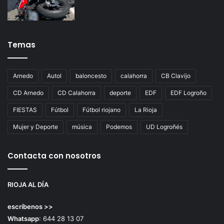
Temas
Arnedo
Autol
baloncesto
calahorra
CB Clavijo
CD Arnedo
CD Calahorra
deporte
EDF
EDF Logroño
FIESTAS
Fútbol
Fútbol riojano
La Rioja
Mujer y Deporte
música
Podemos
UD Logroñés
Contacta con nosotros
RIOJA AL DÍA
escríbenos >>
Whatsapp
: 644 28 13 07