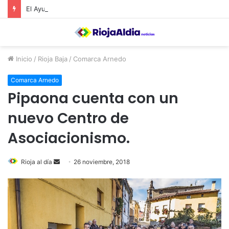
El Ayuntamiento de Calahorra convoca subvenciones para la adquisión de medidores de CO2
Inicio
/
Rioja Baja
/
Comarca Arnedo
Comarca Arnedo
Pipaona cuenta con un
nuevo Centro de
Asociacionismo.
Rioja al día
S
26 noviembre, 2018
e
n
d
a
n