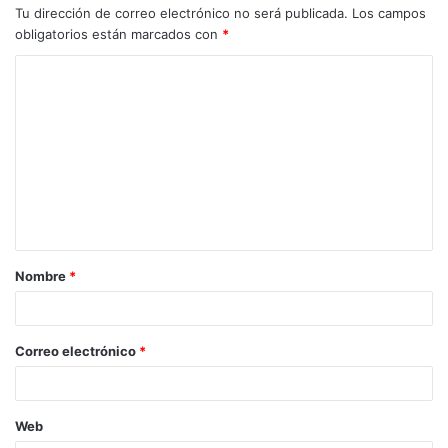
Gobierno de La Rioja en apoyo a las inversiones
Tu dirección de correo electrónico no será publicada.
Los campos
municipales en el ámbito de sus competencias propias y
obligatorios están marcados con
*
se enmarcan en el Fondo de Cooperación Local de La Rioja
en apoyo a las actuaciones prioritarias de los municipios.
Este programa cuenta con un presupuesto de 16,6
millones de euros para 2018.
Nombre
*
Correo electrónico
*
Web