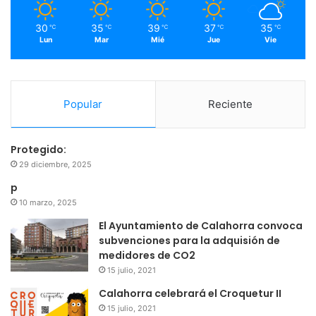
m
30
35
39
37
35
℃
℃
℃
℃
℃
Lun
Mar
Mié
Jue
Vie
Popular
Reciente
Protegido:
29 diciembre, 2025
p
10 marzo, 2025
El Ayuntamiento de Calahorra convoca
subvenciones para la adquisión de
medidores de CO2
15 julio, 2021
Calahorra celebrará el Croquetur II
15 julio, 2021