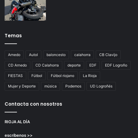
Temas
Arnedo
Autol
baloncesto
calahorra
CB Clavijo
CD Arnedo
CD Calahorra
deporte
EDF
EDF Logroño
FIESTAS
Fútbol
Fútbol riojano
La Rioja
Mujer y Deporte
música
Podemos
UD Logroñés
Contacta con nosotros
RIOJA AL DÍA
escríbenos >>