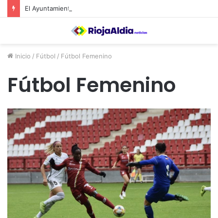
El Ayuntamiento de Calahorra convoca subvenciones para la adquisión de medidores de CO2
Inicio
/
Fútbol
/
Fútbol Femenino
Fútbol Femenino