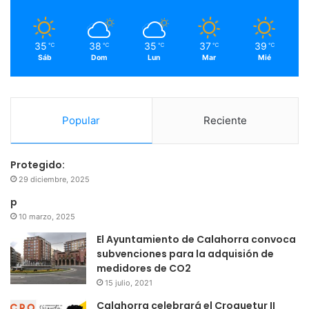
k
a
m
35
38
35
37
39
℃
℃
℃
℃
℃
Sáb
Dom
Lun
Mar
Mié
Popular
Reciente
Protegido:
29 diciembre, 2025
p
10 marzo, 2025
El Ayuntamiento de Calahorra convoca
subvenciones para la adquisión de
medidores de CO2
15 julio, 2021
Calahorra celebrará el Croquetur II