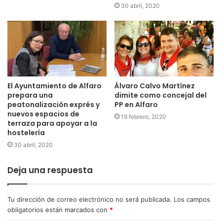
19:30 | Plaza Gallarza
30 abril, 2020
DEGUSTACIÓN DE HAMBURGUESAS DE SALCHICHÓN Y
CEBOLLA CARAMELIZADA
Cuadrilla EL VADO
21:00-22:00 | Plaza Gallarza
HORA MUSICAL A CARGO DE LA ORQUESTA PASARELLA
El Ayuntamiento de Alfaro
Álvaro Calvo Martínez
prepara una
dimite como concejal del
00:30-03:00 | Plaza Gallarza
peatonalización exprés y
PP en Alfaro
nuevos espacios de
GRAN VELADA MUSICAL A CARGO DE LA ORQUESTA
19 febrero, 2020
terraza para apoyar a la
PASARELLA
hostelería
30 abril, 2020
03:00
PASACALLES FIN DE FIESTA
Deja una respuesta
A cargo de la Charanga STRAPALUCIO
Tu dirección de correo electrónico no será publicada.
Los campos
SÁBADO, 4 DE AGOSTO. DÍA DE LA PATRONA
obligatorios están marcados con
*
06:00