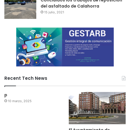
Concluidos los trabajos de reposición
19:30 | Plaza de la Iglesia
del asfaltado de Calahorra
ALBOROTO
15 julio, 2021
Animación infantil
21:00-22:00 | Plaza Gallarza
HORA MUSICAL, A CARGO DE LA ORQUESTA PRIMERA
PLANA
00:00 | Patio del Colegio
GRAN COLECCIÓN DE FUEGOS ARTIFICIALES A CARGO
DE LA PIROTECNIA VALECEA
Recent Tech News
00:30-3:00 | Plaza Gallarza
p
FORMIDABLE VELADA MUSICAL, A CARGO DE LA
10 marzo, 2025
ORQUESTA PRIMERA PLANA
3:00
PASACALLES FIN DE FIESTA, A CARGO DE LA CHARANGA