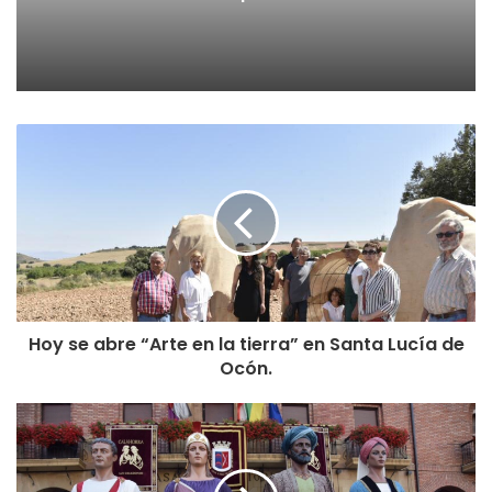
adquisión de medidores de CO2
PROGRAMA COMPLETO DE FIESTAS
JUEVES 2 DE AGOSTO
22:30 | Plaza Gallarza
CORONACIÓN DE LA REINA Y DAMAS DE LAS FIESTAS
PATRONALES
ACTO INSTITUCIONAL
ACTUACIÓN DE LUCÍA ESPAÑA (LA VOZ KIDS)
ACTUACIÓN DE DANIEL SUBERO
FIN DE FIESTA CON CORAL CARRAVIESO Y BAILES
FLAMENCO
VIERNES 3 DE AGOSTO. DÍA DE VÍSPERAS
Hoy se abre “Arte en la tierra” en Santa Lucía de
11:30 | Ludoteca
Ocón.
CONCURSO DE ZURRACAPOTES
Deliberación del Jurado y calificación de zurracapotes
11:30 | Plaza Gallarza