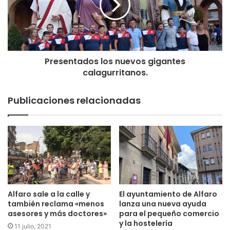
DEGUSTACIÓN DE SETAS A LA PLANCHA
Cuadrilla LA TRAICIÓN
13:00 | Plaza Gallarza
CHUPINAZO ANUNCIADOR DE LAS FIESTAS DE 2018
Presentados los nuevos gigantes
Por un chupinazo limpio, lleva sólo las ganas de disfrutar y
calagurritanos.
de alegrar las calles del pueblo
SALIDA DE CABEZUDOS
Publicaciones relacionadas
PASACALLES A CARGO DE LA CHARANGA STRAPALUCIO
¡Estamos de fiesta! Comienzo de las fiestas en los bares
19:00
GRAN CONCURSO Y DESFILE DE CARROZAS,
COMPARSAS Y COCHES DE CUADRILLA
Durante las carrozas se hará una cuestación para la
Alfaro sale a la calle y
El ayuntamiento de Alfaro
también reclama «menos
lanza una nueva ayuda
Asociación Contra el Cáncer
asesores y más doctores»
para el pequeño comercio
y la hostelería
11 julio, 2021