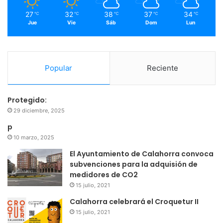
m
27
32
38
37
34
℃
℃
℃
℃
℃
Jue
Vie
Sáb
Dom
Lun
Popular
Reciente
Protegido:
29 diciembre, 2025
p
10 marzo, 2025
El Ayuntamiento de Calahorra convoca
subvenciones para la adquisión de
medidores de CO2
15 julio, 2021
Calahorra celebrará el Croquetur II
15 julio, 2021