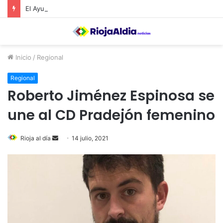
El Ayuntamiento de Calahorra convoca subvenciones para la adquisión de medidores de CO2
Inicio
/
Regional
Regional
Roberto Jiménez Espinosa se
une al CD Pradejón femenino
Rioja al día
S
14 julio, 2021
e
n
d
a
n
e
m