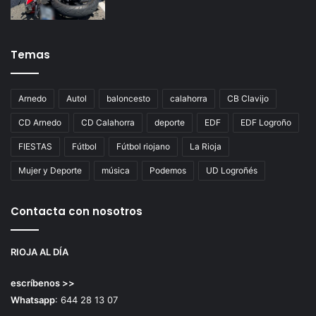
Temas
Arnedo
Autol
baloncesto
calahorra
CB Clavijo
CD Arnedo
CD Calahorra
deporte
EDF
EDF Logroño
FIESTAS
Fútbol
Fútbol riojano
La Rioja
Mujer y Deporte
música
Podemos
UD Logroñés
Contacta con nosotros
RIOJA AL DÍA
escríbenos >>
Whatsapp
: 644 28 13 07