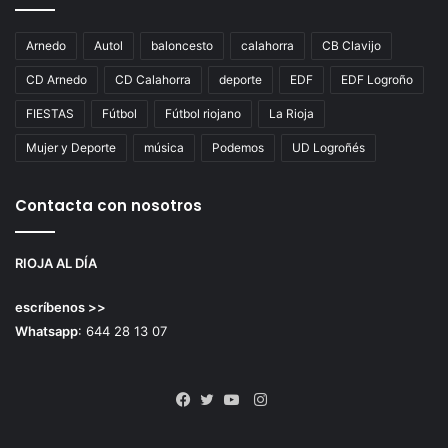
Arnedo
Autol
baloncesto
calahorra
CB Clavijo
CD Arnedo
CD Calahorra
deporte
EDF
EDF Logroño
FIESTAS
Fútbol
Fútbol riojano
La Rioja
Mujer y Deporte
música
Podemos
UD Logroñés
Contacta con nosotros
RIOJA AL DÍA
escríbenos >>
Whatsapp
: 644 28 13 07
Instagram
Facebook
Twitter
YouTube