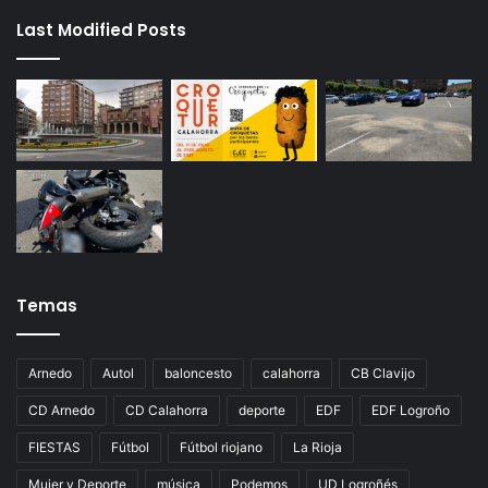
Last Modified Posts
Temas
Arnedo
Autol
baloncesto
calahorra
CB Clavijo
CD Arnedo
CD Calahorra
deporte
EDF
EDF Logroño
FIESTAS
Fútbol
Fútbol riojano
La Rioja
Mujer y Deporte
música
Podemos
UD Logroñés