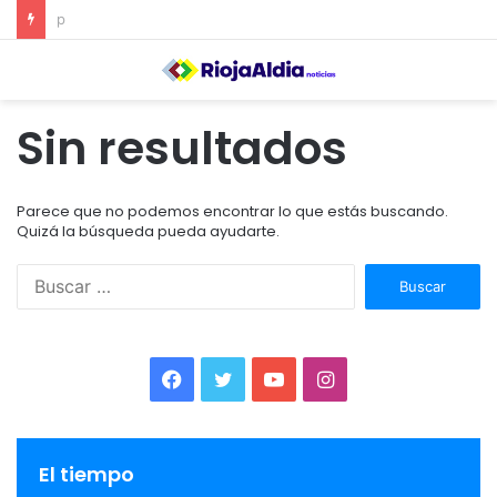
El Ayuntamiento de Calahorra convoca subvenciones para la adquisión de medidores de CO2
Sin resultados
Parece que no podemos encontrar lo que estás buscando.
Quizá la búsqueda pueda ayudarte.
B
u
s
c
a
F
T
Y
I
r
:
a
w
o
n
c
i
u
s
El tiempo