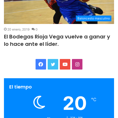
Baloncesto masculino
20 enero, 2019
0
El Bodegas Rioja Vega vuelve a ganar y
lo hace ante el líder.
F
T
Y
I
a
w
o
n
c
i
u
s
El tiempo
20
e
t
T
t
℃
b
t
u
a
o
e
b
g
32º - 19º