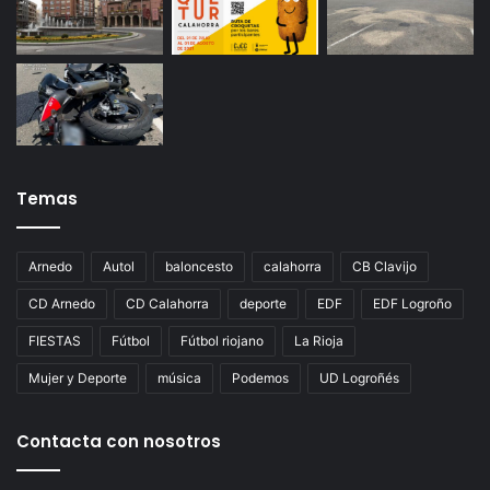
Temas
Arnedo
Autol
baloncesto
calahorra
CB Clavijo
CD Arnedo
CD Calahorra
deporte
EDF
EDF Logroño
FIESTAS
Fútbol
Fútbol riojano
La Rioja
Mujer y Deporte
música
Podemos
UD Logroñés
Contacta con nosotros