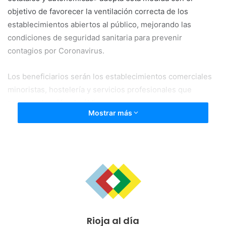
objetivo de favorecer la ventilación correcta de los
establecimientos abiertos al público, mejorando las
condiciones de seguridad sanitaria para prevenir
contagios por Coronavirus.
Los beneficiarios serán los establecimientos comerciales
minoristas, hostelería y servicios profesionales que
presten atención al público.
Mostrar más
El concepto subvencionable será la compra de medidores
de CO2 y la cuantía de las ayudas será del 90 % del coste
de adquisición con un máximo de 60 euros por
beneficiario.
Las subvenciones se concederán a quienes cumplan los
requisitos establecidos en las bases, atendiendo a la
Rioja al día
prelación temporal de las solicitudes. Los requisitos serán