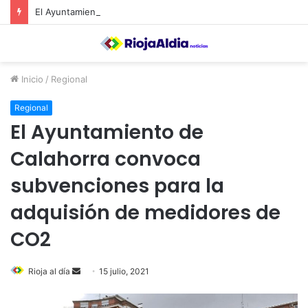
El Ayuntamiento de Calahorra convoca subvenciones para la adquisión de medidores de CO2
Inicio
/
Regional
Regional
El Ayuntamiento de
Calahorra convoca
subvenciones para la
adquisión de medidores de
CO2
Rioja al día
S
15 julio, 2021
e
n