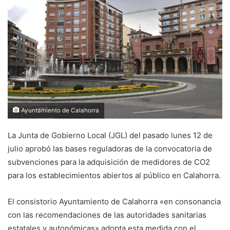
d
a
n
e
m
a
i
l
Ayuntamiento de Calahorra
La Junta de Gobierno Local (JGL) del pasado lunes 12 de
julio aprobó las bases reguladoras de la convocatoria de
subvenciones para la adquisición de medidores de CO2
para los establecimientos abiertos al público en Calahorra.
El consistorio Ayuntamiento de Calahorra «en consonancia
con las recomendaciones de las autoridades sanitarias
estatales y autonómicas» adopta esta medida con el