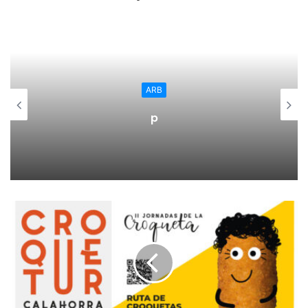
que la actividad económica se desarrolle en Calahorra,
presentar la factura y justificante de pago de la compra del
medidor, el DNI por ambas caras y estar al corriente de
pagos con las diferentes administraciones del Estado,
Autonómica o Local, así como con la Seguridad Social.
ARB
Esta iniciativa, que procede de una moción de Izquierda
p
Unida aprobada por el Pleno de la Corporación, ha sido
desarrollada por la Concejalía de Promoción Económica.