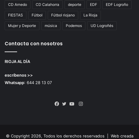
CD Arnedo
CD Calahorra
deporte
EDF
EDF Logroño
FIESTAS
Fútbol
Fútbol riojano
La Rioja
Mujer y Deporte
música
Podemos
UD Logroñés
Contacta con nosotros
RIOJA AL DÍA
escríbenos >>
Whatsapp
: 644 28 13 07
Instagram
Facebook
Twitter
YouTube
© Copyright 2026, Todos los derechos reservados |
Web creada