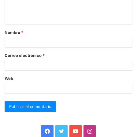
Nombre
*
Correo electrónico
*
Web
F
T
Y
I