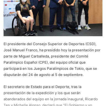
e
m
a
i
l
El presidente del Consejo Superior de Deportes (CSD),
José Manuel Franco, ha presidido hoy la presentación por
parte de Miguel Carballeda, presidente del Comité
Paralímpico Español (CPE), del equipo oficial que
participará en los Juegos Paralímpicos de Tokio, que se
disputarán del 24 de agosto al 5 de septiembre.
El secretario de Estado para el Deporte, tras la
presentación de la expedición y los que serán
abanderados del equipo en la jornada inaugural, Ricardo
Ten y Michelle Alonso, declaró que “El Gobierno y yo