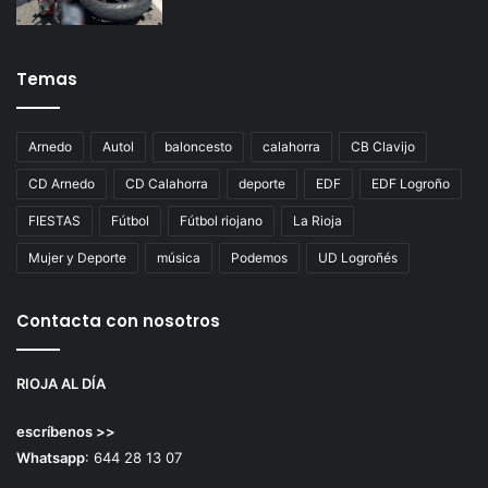
Temas
Arnedo
Autol
baloncesto
calahorra
CB Clavijo
CD Arnedo
CD Calahorra
deporte
EDF
EDF Logroño
FIESTAS
Fútbol
Fútbol riojano
La Rioja
Mujer y Deporte
música
Podemos
UD Logroñés
Contacta con nosotros
RIOJA AL DÍA
escríbenos >>
Whatsapp
: 644 28 13 07