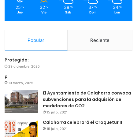
m
25
32
38
37
34
℃
℃
℃
℃
℃
Jue
Vie
Sáb
Dom
Lun
Popular
Reciente
Protegido:
29 diciembre, 2025
p
10 marzo, 2025
El Ayuntamiento de Calahorra convoca
subvenciones para la adquisión de
medidores de CO2
15 julio, 2021
Calahorra celebrará el Croquetur II
15 julio, 2021