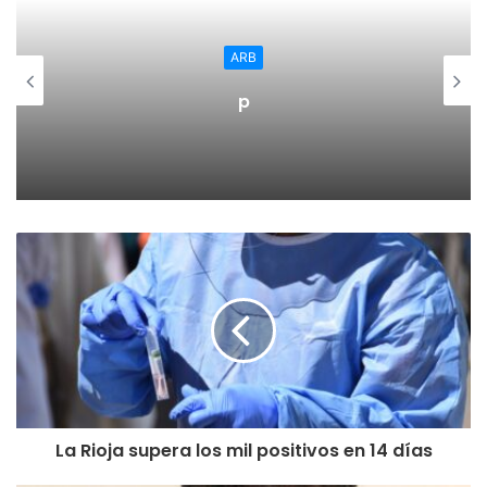
que lo hacía en el caso de los deportistas olímpicos”. Cada
medalla que se consiga en los Juegos de Tokio, se
ARB
compensará con 70.000 euros en el caso de la medalla de
p
oro (por 30.000 en los juegos de río), la plata con 35.000
(15.000 en 2016) y el bronce a 21.000 euros (9.000 en Río).
El presidente del CSD quiso hacer hincapié en que “se van
a poner a disposición de las Comunidades Autónomas este
mismo año hasta 48 millones de euros para modernizar
centros de tecnificación y de alto rendimiento por toda
España. En esa modernización hemos situado como uno
de los principales objetivos el de mejorar la accesibilidad
para que vosotros lo tengáis un poco más fácil. Porque
promover la inclusión, vuestra inclusión, es un deber para
este Gobierno”.
La Rioja supera los mil positivos en 14 días
Franco finalizó su intervención anunciando que “asistiré