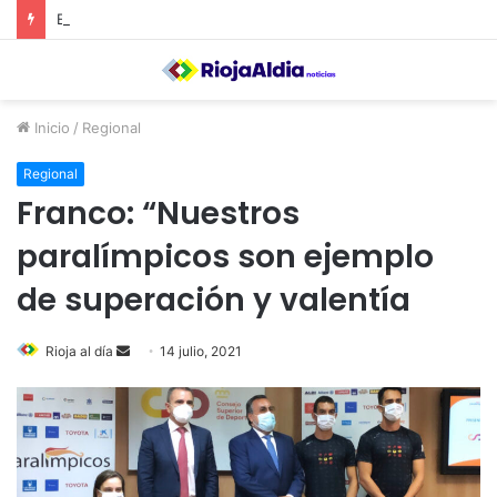
El Ayuntamiento de Calahorra convoca subvenciones para la adquisión de medidores de CO2
Inicio
/
Regional
Regional
Franco: “Nuestros
paralímpicos son ejemplo
de superación y valentía
Rioja al día
S
14 julio, 2021
e
n
d
a
n