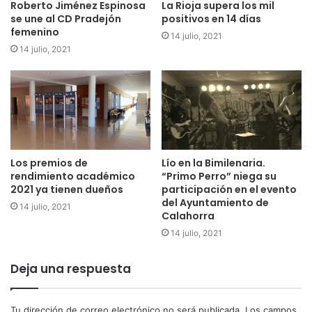
Roberto Jiménez Espinosa
La Rioja supera los mil
himno y ver ondear nuestra bandera y echar alguna
se une al CD Pradejón
positivos en 14 días
femenino
lágrima”.
14 julio, 2021
14 julio, 2021
La delegación española estará formada por 221
integrantes, de los cuales 135 son deportistas, 122 con
discapacidad más 13 deportistas de apoyo y 86 diferentes
miembros entre entrenadores, médicos, fisioterapeutas,
mecánicos y personal de organización.
Los premios de
Lío en la Bimilenaria.
rendimiento académico
“Primo Perro” niega su
2021 ya tienen dueños
participación en el evento
del Ayuntamiento de
14 julio, 2021
Calahorra
14 julio, 2021
Deja una respuesta
Tu dirección de correo electrónico no será publicada.
Los campos