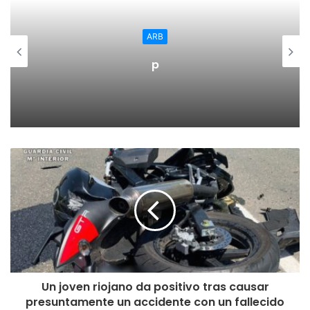
como en las calles Juan Ramos, Julio Longinos, Avenida de
la Estación, Mediavilla, camino Cristo, Santander, Pedro
ARB
Saralegui así como en el aparcamiento del Silo.
p
Señalan desde el consistorio que el mantenimiento de
señalización horizontal está próximo a concluir. Ya se ha
realizado casi la totalidad de la señalización de la ciudad y
además de estas reparaciones, en breve se iniciarán los
trabajos de reparación y asfaltado de la curva del Parador.
Un joven riojano da positivo tras causar
presuntamente un accidente con un fallecido