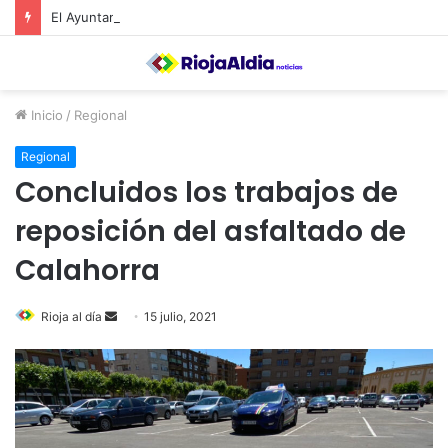
El Ayuntamiento de Calahorra convoca subvenciones para la adquisión de medidores de CO2
Inicio
/
Regional
Regional
Concluidos los trabajos de
reposición del asfaltado de
Calahorra
Rioja al día
S
15 julio, 2021
e
n
d
a
n