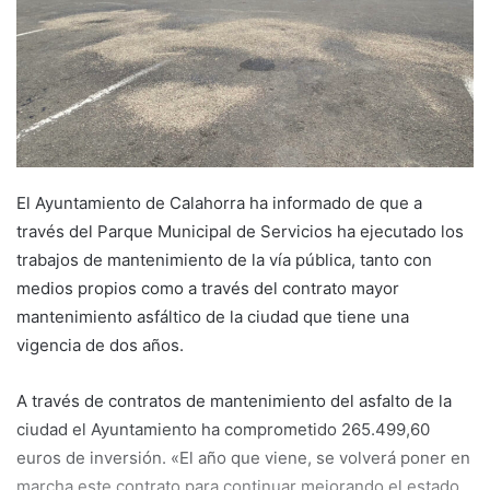
e
m
a
i
l
El Ayuntamiento de Calahorra ha informado de que a
través del Parque Municipal de Servicios ha ejecutado los
trabajos de mantenimiento de la vía pública, tanto con
medios propios como a través del contrato mayor
mantenimiento asfáltico de la ciudad que tiene una
vigencia de dos años.
A través de contratos de mantenimiento del asfalto de la
ciudad el Ayuntamiento ha comprometido 265.499,60
euros de inversión. «El año que viene, se volverá poner en
marcha este contrato para continuar mejorando el estado