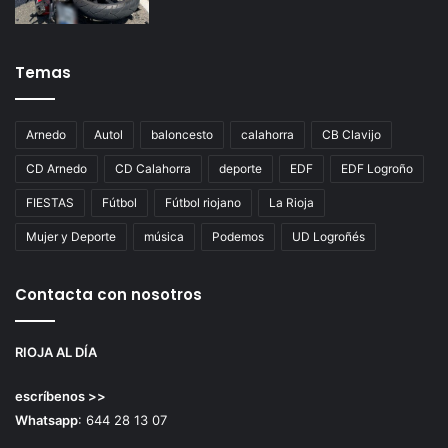
Temas
Arnedo
Autol
baloncesto
calahorra
CB Clavijo
CD Arnedo
CD Calahorra
deporte
EDF
EDF Logroño
FIESTAS
Fútbol
Fútbol riojano
La Rioja
Mujer y Deporte
música
Podemos
UD Logroñés
Contacta con nosotros
RIOJA AL DÍA
escríbenos >>
Whatsapp
: 644 28 13 07