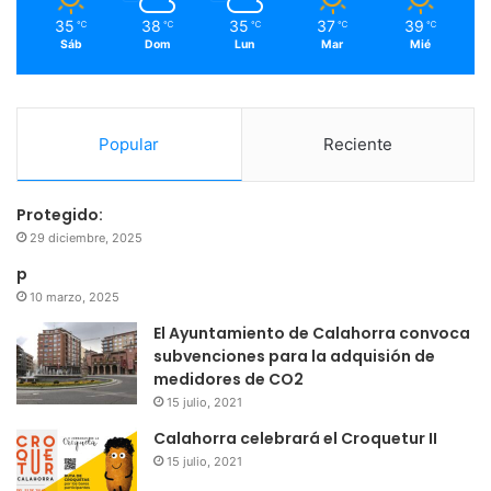
m
35
38
35
37
39
℃
℃
℃
℃
℃
Sáb
Dom
Lun
Mar
Mié
Popular
Reciente
Protegido:
29 diciembre, 2025
p
10 marzo, 2025
El Ayuntamiento de Calahorra convoca
subvenciones para la adquisión de
medidores de CO2
15 julio, 2021
Calahorra celebrará el Croquetur II
15 julio, 2021