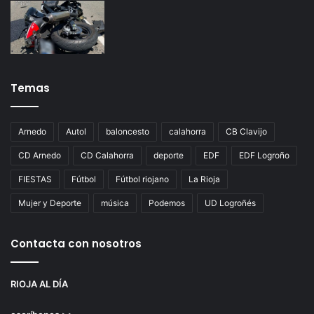
Temas
Arnedo
Autol
baloncesto
calahorra
CB Clavijo
CD Arnedo
CD Calahorra
deporte
EDF
EDF Logroño
FIESTAS
Fútbol
Fútbol riojano
La Rioja
Mujer y Deporte
música
Podemos
UD Logroñés
Contacta con nosotros
RIOJA AL DÍA