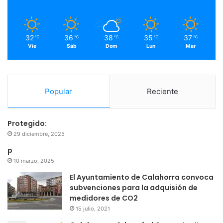
k
a
m
32
36
38
35
37
℃
℃
℃
℃
℃
Vie
Sáb
Dom
Lun
Mar
Popular
Reciente
Protegido:
29 diciembre, 2025
p
10 marzo, 2025
El Ayuntamiento de Calahorra convoca
subvenciones para la adquisión de
medidores de CO2
15 julio, 2021