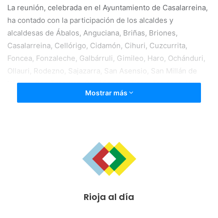
La reunión, celebrada en el Ayuntamiento de Casalarreina,
ha contado con la participación de los alcaldes y
alcaldesas de Ábalos, Anguciana, Briñas, Briones,
Casalarreina, Cellórigo, Cidamón, Cihuri, Cuzcurrita,
Foncea, Fonzaleche, Galbárruli, Gimileo, Haro, Ochánduri,
Ollauri, Rodezno, Sajazarra, San Asensio, San Millán de
Yécora, San Torcuato, San Vicente, Tirgo, Treviana, Villalba
Mostrar más
y Zarratón.
La presidenta ha agradecido a Félix Caperos, alcalde de
Casalarreina, su disposición para acoger esta reunión en la
que la presidenta ha insistido que su objetivo es “escuchar
y dialogar con los alcaldes como máximos conocedores de
las necesidades y urgencias de cada localidad para, de
esta forma, poder articular las políticas más acertadas
desde el ejecutivo regional”. Andreu ha puesto a
Rioja al día
disposición de los alcaldes de la comarca a los miembros
del equipo del Gobierno de La Rioja, para “tratar de una