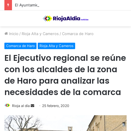
El Ayuntamiento de Calahorra convoca subvenciones para la adquisión de medidores de CO2
Inicio
/
Rioja Alta y Cameros
/
Comarca de Haro
Comarca de Haro
Rioja Alta y Cameros
El Ejecutivo regional se reúne
con los alcaldes de la zona
de Haro para analizar las
necesidades de la comarca
Rioja al día
S
25 febrero, 2020
e
n
d