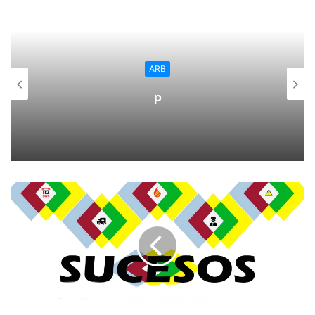
forma cercana y personalizada cada caso en detalle y ver
de qué forma podemos ayudar para mejorar la vida de
todos los riojanos y riojanas”.
ARB
Tras la intervención inicial de la presidenta, los alcaldes
p
han expuesto alguna de las necesidades de la zona. Los
temas referentes a la gestión y administración local han
sido algunos de los más destacados, entre otros, las
necesidades de contar con personal del Gobierno que les
ayude a reducir los trámites burocráticos de algunas
cuestiones y concienciar a la ciudadanía de los plazos que
conllevan algunos procesos; cercionarse de que los
procedimientos son los adecuados o solventar problemas
técnicos e informáticos.
También se ha advertido de la necesidad de hacer un
esfuerzo en mejorar la conectividad por red, la frecuencia