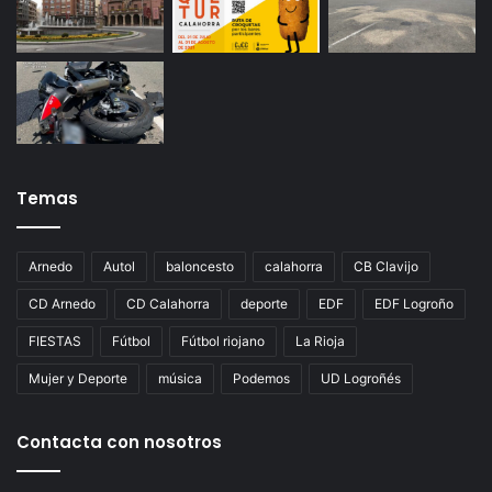
Temas
Arnedo
Autol
baloncesto
calahorra
CB Clavijo
CD Arnedo
CD Calahorra
deporte
EDF
EDF Logroño
FIESTAS
Fútbol
Fútbol riojano
La Rioja
Mujer y Deporte
música
Podemos
UD Logroñés
Contacta con nosotros