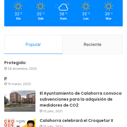
m
32
35
38
35
39
℃
℃
℃
℃
℃
Vie
Sáb
Dom
Lun
Mar
Popular
Reciente
Protegido:
29 diciembre, 2025
p
10 marzo, 2025
El Ayuntamiento de Calahorra convoca
subvenciones para la adquisión de
medidores de CO2
15 julio, 2021
Calahorra celebrará el Croquetur II
15 julio, 2021