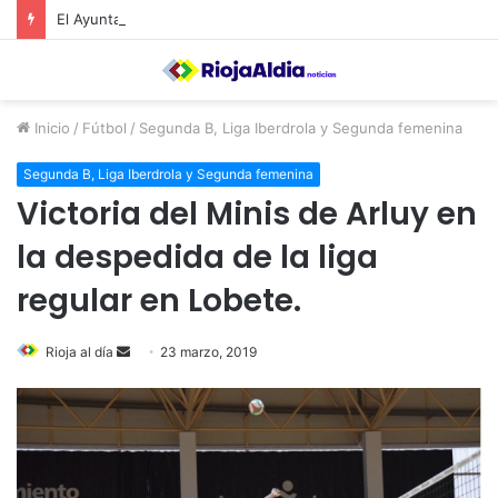
El Ayuntamiento de Calahorra convoca subvenciones para la adquisión de medidores de CO2
Inicio
/
Fútbol
/
Segunda B, Liga Iberdrola y Segunda femenina
Segunda B, Liga Iberdrola y Segunda femenina
Victoria del Minis de Arluy en
la despedida de la liga
regular en Lobete.
Rioja al día
S
23 marzo, 2019
e
n
d
a
n