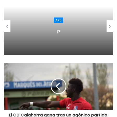
mucho descaro y peleando todo, sin dejar jugar cómodas a
las locales; el Minis de Arluy se adjudicó también este
tercer set con un 25-18.
ARB
p
El CD Calahorra gana tras un agónico partido.