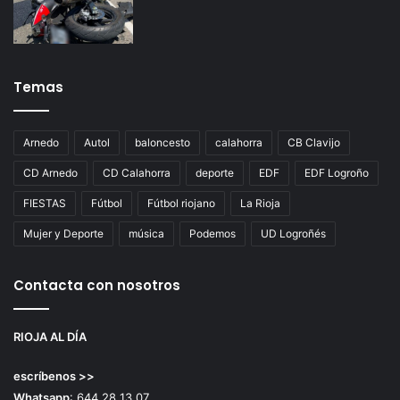
Temas
Arnedo
Autol
baloncesto
calahorra
CB Clavijo
CD Arnedo
CD Calahorra
deporte
EDF
EDF Logroño
FIESTAS
Fútbol
Fútbol riojano
La Rioja
Mujer y Deporte
música
Podemos
UD Logroñés
Contacta con nosotros
RIOJA AL DÍA
escríbenos >>
Whatsapp
: 644 28 13 07