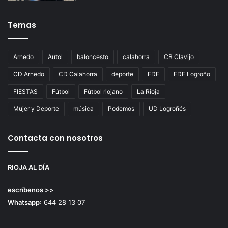
Temas
Arnedo
Autol
baloncesto
calahorra
CB Clavijo
CD Arnedo
CD Calahorra
deporte
EDF
EDF Logroño
FIESTAS
Fútbol
Fútbol riojano
La Rioja
Mujer y Deporte
música
Podemos
UD Logroñés
Contacta con nosotros
RIOJA AL DÍA
escríbenos >>
Whatsapp
: 644 28 13 07