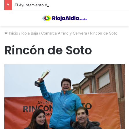
El Ayuntamiento de Calahorra convoca subvenciones para la adquisión de medidores de CO2
Inicio
/
Rioja Baja
/
Comarca Alfaro y Cervera
/
Rincón de Soto
Rincón de Soto