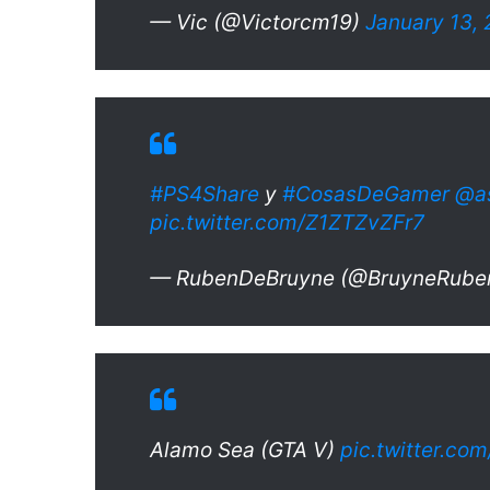
— Vic (@Victorcm19)
January 13,
#PS4Share
y
#CosasDeGamer
@as
pic.twitter.com/Z1ZTZvZFr7
— RubenDeBruyne (@BruyneRube
Alamo Sea (GTA V)
pic.twitter.c