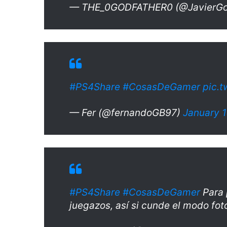
— THE_0GODFATHER0 (@JavierGo
#PS4Share
#CosasDeGamer
pic.
— Fer (@fernandoGB97)
January 
#PS4Share
#CosasDeGamer
Para 
juegazos, así si cunde el modo fo