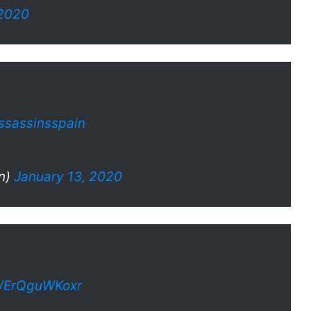
 2020
sassinsspain
n)
January 13, 2020
om/ErQguWKoxr