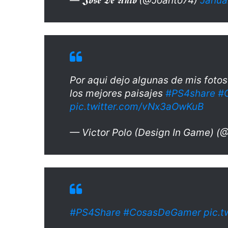
— 𝕵𝖔𝖘𝖊 𝕯𝖊 𝕬𝖓𝖙𝖔 (@Joanto74)
Janua
Por aqui dejo algunas de mis foto
los mejores paisajes
#PS4share
#
pic.twitter.com/vNx3aOwKuB
— Victor Polo (Design In Game) 
#PS4Share
#CosasDeGamer
pic.