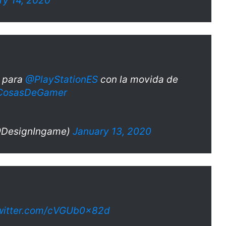
ry 14, 2020
s para
@PlayStationES
con la movida de
CosasDeGamer
(@DesignIngame)
January 13, 2020
twitter.com/cVGUb0x82d