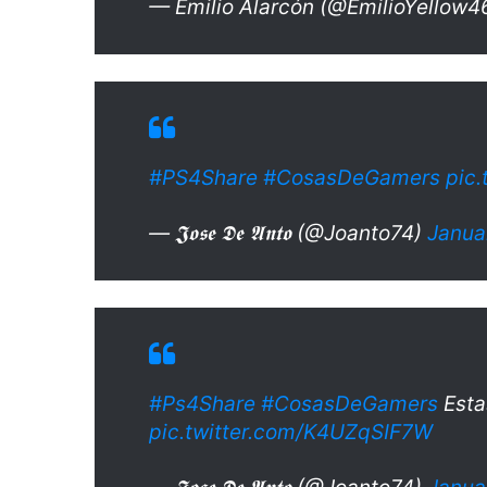
— Emilio Alarcón (@EmilioYellow4
#PS4Share
#CosasDeGamers
pic
— 𝕵𝖔𝖘𝖊 𝕯𝖊 𝕬𝖓𝖙𝖔 (@Joanto74)
Janua
#Ps4Share
#CosasDeGamers
Esta
pic.twitter.com/K4UZqSIF7W