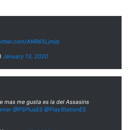
witter.com/ANR65Ljmjb
)
January 13, 2020
e mas me gusta es la del Assasins
amer
@PSPlusES
@PlayStationES