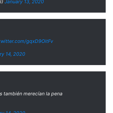
6)
January 13, 2020
.twitter.com/gqxD9OitFv
ry 14, 2020
s también merecían la pena