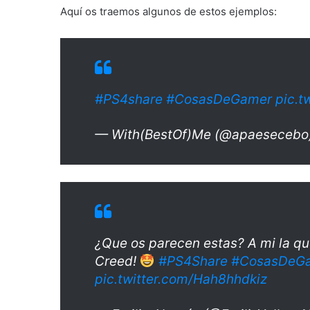
Aquí os traemos algunos de estos ejemplos:
#PS4share
#CosasDeGamer
pic.t
— With(BestOf)Me (@apaesecebo
¿Que os parecen estas? A mi la qu
Creed!
#PS4Share
#CosasDeG
pic.twitter.com/Hah8hhdkiz