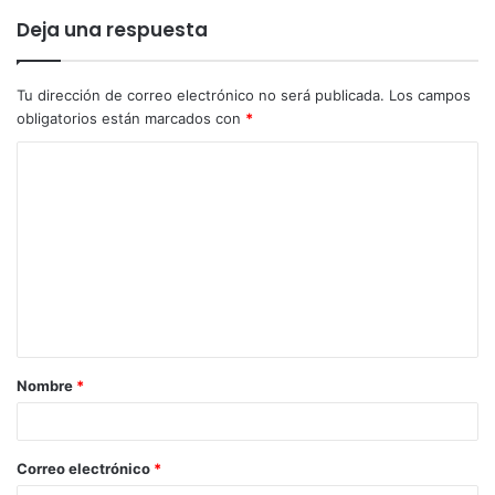
personas voluntarias en la organización.
Deja una respuesta
El programa completo, con direcciones de bares, temas y
horarios de todas las ciudades se puede consultar en la
Tu dirección de correo electrónico no será publicada.
Los campos
obligatorios están marcados con
*
web https://pintofscience.es.
Nombre
*
Correo electrónico
*