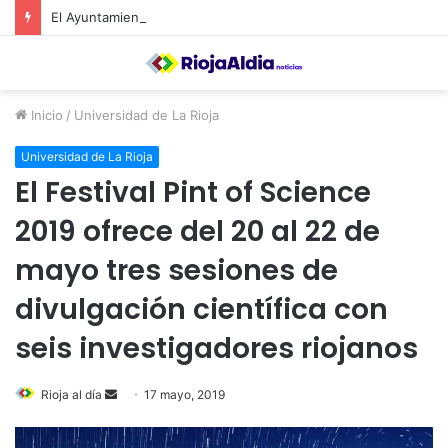
El Ayuntamiento de Calahorra convoca subvenciones para la adquisión de medidores de CO2
Inicio
/
Universidad de La Rioja
Universidad de La Rioja
El Festival Pint of Science
2019 ofrece del 20 al 22 de
mayo tres sesiones de
divulgación científica con
seis investigadores riojanos
Rioja al día
S
17 mayo, 2019
e
n