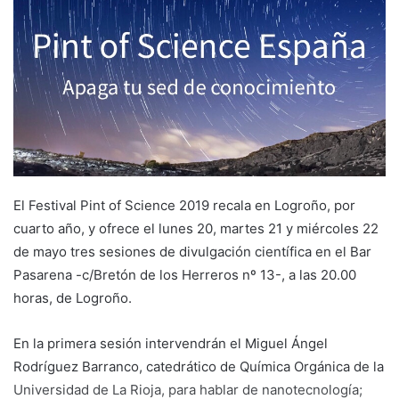
d
a
n
e
m
a
i
l
El Festival Pint of Science 2019 recala en Logroño, por
cuarto año, y ofrece el lunes 20, martes 21 y miércoles 22
de mayo tres sesiones de divulgación científica en el Bar
Pasarena -c/Bretón de los Herreros nº 13-, a las 20.00
horas, de Logroño.
En la primera sesión intervendrán el Miguel Ángel
Rodríguez Barranco, catedrático de Química Orgánica de la
Universidad de La Rioja, para hablar de nanotecnología;