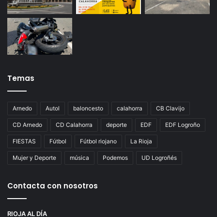
Temas
Arnedo
Autol
baloncesto
calahorra
CB Clavijo
CD Arnedo
CD Calahorra
deporte
EDF
EDF Logroño
FIESTAS
Fútbol
Fútbol riojano
La Rioja
Mujer y Deporte
música
Podemos
UD Logroñés
Contacta con nosotros
RIOJA AL DÍA