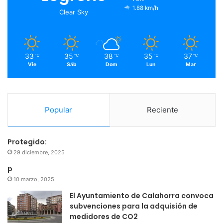
o
r
e
r
1.88 km/h
Clear Sky
k
a
m
33
35
38
35
37
℃
℃
℃
℃
℃
Vie
Sáb
Dom
Lun
Mar
Popular
Reciente
Protegido:
29 diciembre, 2025
p
10 marzo, 2025
El Ayuntamiento de Calahorra convoca
subvenciones para la adquisión de
medidores de CO2