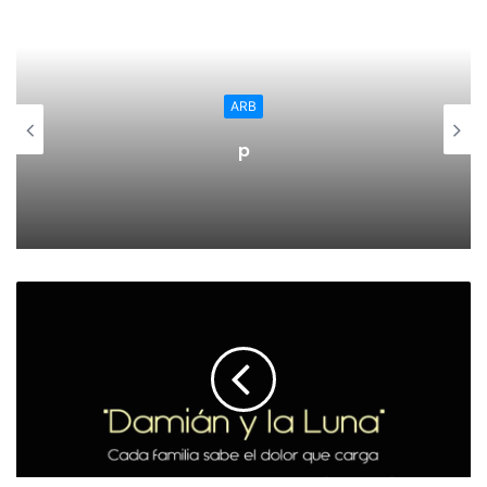
El Festival Pint of Science 2019 está dividido entre
sesiones que tienen lugar el lunes 20 de mayo (De los
átomos a las galaxias); el martes 21 (Planeta Tierra); y el
ARB
miércoles 16 (Nuestro Cuerpo) en los que participarán
p
científicos de la UR y del CIBIR.
La sesión ‘De los átomos a las estrellas’ tiene lugar el
lunes 20 de mayo y cuenta con la participación de Miguel
Ángel Rodríguez Barranco, catedrático de Química
Orgánica de la Universidad de La Rioja, quien hará una
aproximación a la nanotecnología; mientras que Eduardo
Sáenz de Cabezón, profesor de Lenguajes Sistemas
Informáticos, ganador del I Certamen FameLab y
presentador de ‘Órbita Laika’, explicará cómo en un mundo
de caos y desorden las matemáticas se dedican a la
búsqueda de patrones.