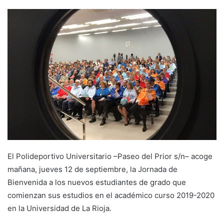
e
n
d
a
n
e
m
a
i
l
El Polideportivo Universitario –Paseo del Prior s/n– acoge
mañana, jueves 12 de septiembre, la Jornada de
Bienvenida a los nuevos estudiantes de grado que
comienzan sus estudios en el académico curso 2019-2020
en la Universidad de La Rioja.