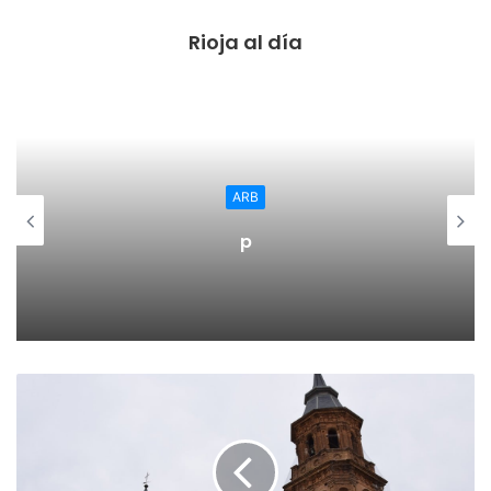
universitario
Entrega de bolsa de la UR con agenda, información de
Rioja al día
servicios, etc.
Acceso de público a gradas y pista
11:00h Palabras de bienvenida
Bienvenida del rector y del vicerrector de Estudiantes y
ARB
presidente del Consejo de Estudiantes.
p
11:30h Recorrido por las mesas de Servicios al Estudiante,
Defensoría Universitaria y Asociaciones Universitarias
Visita a las mesas de los Servicios al Estudiante,
Defensoría Universitaria y Asociaciones Universitarias.
12:30h Visita libre a las facultades y escuelas