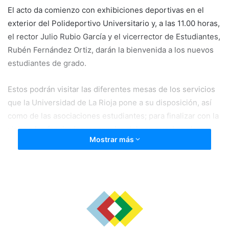
El acto da comienzo con exhibiciones deportivas en el
exterior del Polideportivo Universitario y, a las 11.00 horas,
el rector Julio Rubio García y el vicerrector de Estudiantes,
Rubén Fernández Ortiz, darán la bienvenida a los nuevos
estudiantes de grado.
Estos podrán visitar las diferentes mesas de los servicios
que la Universidad de La Rioja pone a su disposición, así
como de las asociaciones estudiantes; para finalizar con la
visita a las facultades y escuelas del campus. Las clases
Mostrar más
darán comienzo el lunes 16 de septiembre.
PROGRAMA
Lugar: Polideportivo Universitario
10:30h Recepción de los alumnos en el polideportivo