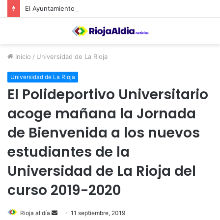
El Ayuntamiento de Calahorra convoca subvenciones para la adquisión de medidores de CO2
Inicio
/
Universidad de La Rioja
Universidad de La Rioja
El Polideportivo Universitario
acoge mañana la Jornada
de Bienvenida a los nuevos
estudiantes de la
Universidad de La Rioja del
curso 2019-2020
Rioja al día
S
11 septiembre, 2019