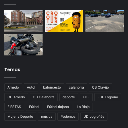
Temas
Arnedo
Autol
baloncesto
calahorra
CB Clavijo
CD Arnedo
CD Calahorra
deporte
EDF
EDF Logroño
FIESTAS
Fútbol
Fútbol riojano
La Rioja
Mujer y Deporte
música
Podemos
UD Logroñés