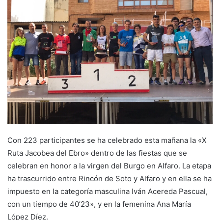
a
n
e
m
a
i
l
Con 223 participantes se ha celebrado esta mañana la «X
Ruta Jacobea del Ebro» dentro de las fiestas que se
celebran en honor a la virgen del Burgo en Alfaro. La etapa
ha trascurrido entre Rincón de Soto y Alfaro y en ella se ha
impuesto en la categoría masculina Iván Acereda Pascual,
con un tiempo de 40’23», y en la femenina Ana María
López Díez.