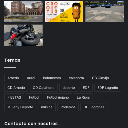
Temas
Arnedo
Autol
baloncesto
calahorra
CB Clavijo
CD Arnedo
CD Calahorra
deporte
EDF
EDF Logroño
FIESTAS
Fútbol
Fútbol riojano
La Rioja
Mujer y Deporte
música
Podemos
UD Logroñés
Contacta con nosotros