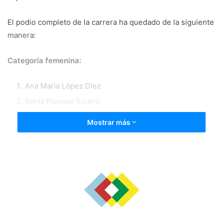
El podio completo de la carrera ha quedado de la siguiente
manera:
Categoría femenina:
Ana María López Díez
Berta Pascual Solano
Rebeca Peña Zalbidea
Mostrar más
Categoría masculina
Iván Acereda Pascual
Víctor Sevilla Piñeiro
Benjamín Arias Ciruelo
Mejor corredora de Rincón de Soto