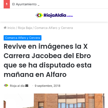
El Ayuntamiento de Calahorra convoca subvenciones para la adquisión de medidores de CO2
Inicio
/
Rioja Baja
/
Comarca Alfaro y Cervera
Comarca Alfaro y Cervera
Revive en imágenes la X
Carrera Jacobea del Ebro
que se ha disputado esta
mañana en Alfaro
Rioja al día
S
9 septiembre, 2018
e
n
d