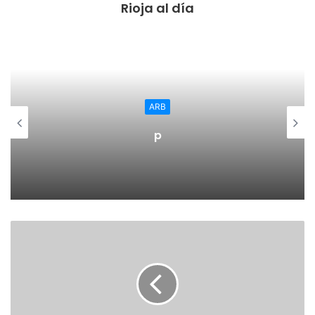
Rioja al día
Laura Lapedriza León
Mejor corredor de Rincón de Soto
Iván López de Oñate Ruiz
ARB
Mejor corredora de Alfaro
p
Lourdes Chavarri
Mejor corredor de Alfaro
Jordi García Lasheras y Busma Burimi
Corredor clasificado en el puesto 38
Manuel Zapatel Peláez