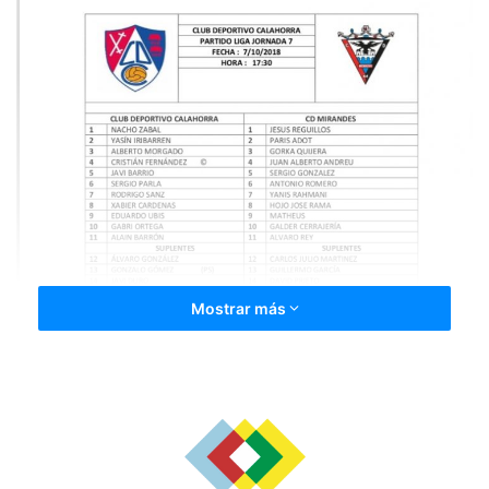
a
i
l
Mostrar más