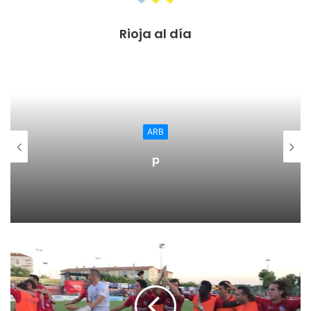
Rioja al día
https://twitter.com/actualidadrb/status/1048959378114732
034?s=21
ARB
p
https://twitter.com/actualidadrb/status/104896038815344
6401?s=21
https://twitter.com/actualidadrb/status/1048961748018089
985?s=21
https://twitter.com/actualidadrb/status/1048963341409013
763?s=21