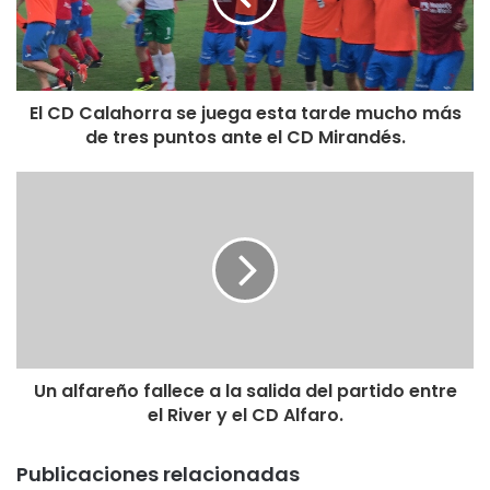
https://twitter.com/actualidadrb/status/104896456607444
9924?s=21
https://twitter.com/actualidadrb/status/1048968225915068
El CD Calahorra se juega esta tarde mucho más
416?s=21
de tres puntos ante el CD Mirandés.
https://twitter.com/actualidadrb/status/104896895384497
7664?s=21
https://twitter.com/actualidadrb/status/1048970823267229
696?s=21
COMIENZA LA SEGUNDA PARTE
Un alfareño fallece a la salida del partido entre
https://twitter.com/actualidadrb/status/1048974280409718
el River y el CD Alfaro.
788?s=21
Publicaciones relacionadas