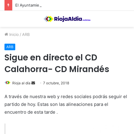
El Ayuntamiento de Calahorra convoca subvenciones para la adquisión de medidores de CO2
Inicio
/
ARB
ARB
Sigue en directo el CD
Calahorra- CD Mirandés
Rioja al día
S
7 octubre, 2018
e
A través de nuestra web y redes sociales podrás seguir el
n
partido de hoy. Estas son las alineaciones para el
d
encuentro de esta tarde .
a
n
e
m