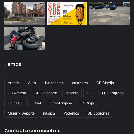
Temas
Arnedo
Autol
baloncesto
calahorra
CB Clavijo
CD Arnedo
CD Calahorra
deporte
EDF
EDF Logroño
FIESTAS
Fútbol
Fútbol riojano
La Rioja
Mujer y Deporte
música
Podemos
UD Logroñés
Contacta con nosotros