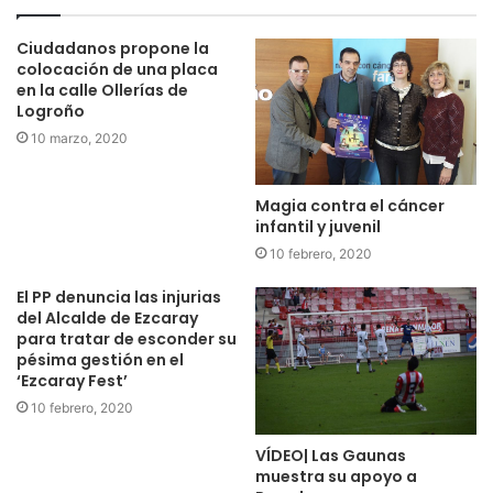
Gol de los visitantes
Ciudadanos propone la
https://twitter.com/actualidadrb/status/1048975912488914
colocación de una placa
944?s=21
en la calle Ollerías de
Logroño
10 marzo, 2020
https://twitter.com/actualidadrb/status/1048977762088878
081?s=21
Magia contra el cáncer
infantil y juvenil
https://twitter.com/actualidadrb/status/1048978629231857
665?s=21
10 febrero, 2020
El PP denuncia las injurias
El primero del CDC para recortar distancias 1-2
del Alcalde de Ezcaray
para tratar de esconder su
pésima gestión en el
https://twitter.com/actualidadrb/status/1048978915530870
‘Ezcaray Fest’
784?s=21
10 febrero, 2020
https://twitter.com/actualidadrb/status/1048981884926152
VÍDEO| Las Gaunas
muestra su apoyo a
704?s=2