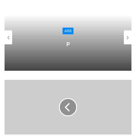
Todo ello se irá valorando a medida que se vaya
ejecutando y según las posibilidades económicas, tal y
como mos ha explicado du alcalde, Raúl Lavega.
ARB
p