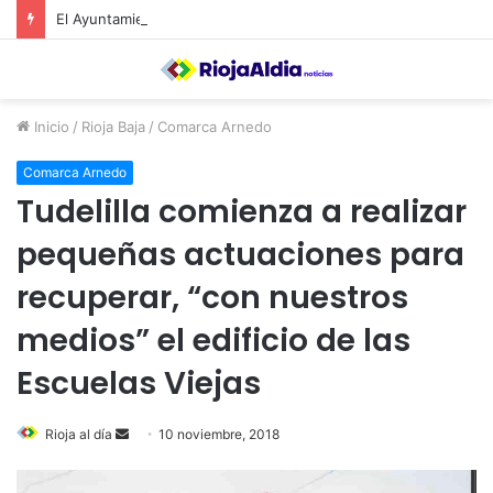
El Ayuntamiento de Calahorra convoca subvenciones para la adquisión de medidores de CO2
Inicio
/
Rioja Baja
/
Comarca Arnedo
Comarca Arnedo
Tudelilla comienza a realizar
pequeñas actuaciones para
recuperar, “con nuestros
medios” el edificio de las
Escuelas Viejas
Rioja al día
S
10 noviembre, 2018
e
n