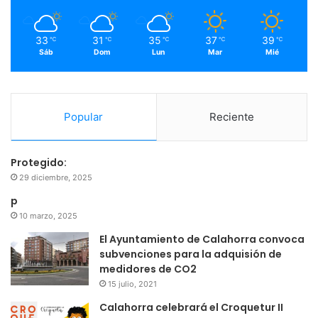
m
33
31
35
37
39
℃
℃
℃
℃
℃
Sáb
Dom
Lun
Mar
Mié
Popular
Reciente
Protegido:
29 diciembre, 2025
p
10 marzo, 2025
El Ayuntamiento de Calahorra convoca
subvenciones para la adquisión de
medidores de CO2
15 julio, 2021
Calahorra celebrará el Croquetur II