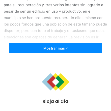
para su recuperación y, tras varios intentos sin lograrlo a
pesar de ser un edificio en uso y productivo, en el
municipio se han propuesto recuperarlo ellos mismo con
los pocos fondos que una poblacion de este tamaño puede
disponer; pero con todo el trabajo y entusiasmo que estas
situaciones son capaces de generar. La previsión es ir
actuando en fases muy pequeñas buesando beneficiase
Mostrar más
de pequeñas subvenciones.
Se pretende llevar a cabo actuaciones en el tejado; en el
aula de la Asociación de mujeres o antiguo jubilado,
deonde se cambiará el suelo estropeado debido a la
humedad; también se derribará una pequeña estancia y el
pasillo para dejar un salón más grande. Además se
valorará quitar el falso techo, unificar calefacciones de las
Rioja al día
aulas del salón, cambiar la instalación eléctrica entre otras
como realizar un espacio de cocina más amplio.