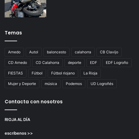
Temas
Arnedo
Autol
baloncesto
calahorra
CB Clavijo
CD Arnedo
CD Calahorra
deporte
EDF
EDF Logroño
FIESTAS
Fútbol
Fútbol riojano
La Rioja
Mujer y Deporte
música
Podemos
UD Logroñés
Contacta con nosotros
RIOJA AL DÍA
escríbenos >>