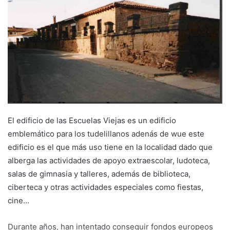
d
a
n
e
m
a
i
l
El edificio de las Escuelas Viejas es un edificio
emblemático para los tudelillanos adenás de wue este
edificio es el que más uso tiene en la localidad dado que
alberga las actividades de apoyo extraescolar, ludoteca,
salas de gimnasia y talleres, además de biblioteca,
ciberteca y otras actividades especiales como fiestas,
cine…
Durante años, han intentado conseguir fondos europeos