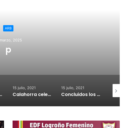
ead Next
ARB
 marzo, 2025
p
15 julio, 2021
15 julio, 2021
15 julio, 2
nvoca subvenciones para la adquisión de medidores de CO2
Calahorra celebrará el Croquetur II
Concluidos los trabajos de reposición del asfaltado de Calahorra