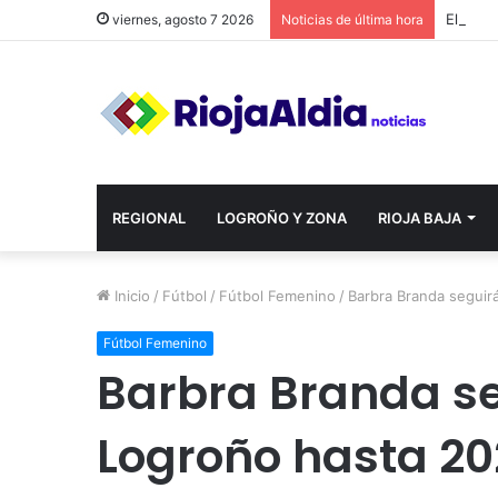
viernes, agosto 7 2026
Noticias de última hora
REGIONAL
LOGROÑO Y ZONA
RIOJA BAJA
Inicio
/
Fútbol
/
Fútbol Femenino
/
Barbra Branda seguir
Fútbol Femenino
Barbra Branda se
Logroño hasta 20