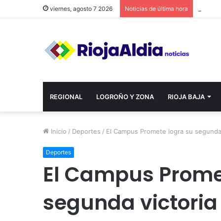
viernes, agosto 7 2026
Noticias de última hora
REGIONAL
LOGROÑO Y ZONA
RIOJA BAJA
Inicio
/
Deportes
/
El Campus Promete logra su segunda 
Deportes
El Campus Prome
segunda victoria