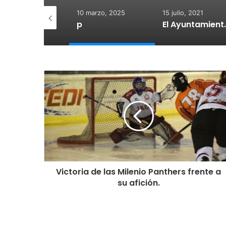
 diciembre, 2025
10 marzo, 2025
15 julio, 2021
otegido:
p
El Ayuntamiento de Calahorra co
Victoria de las Milenio Panthers frente a
su afición.