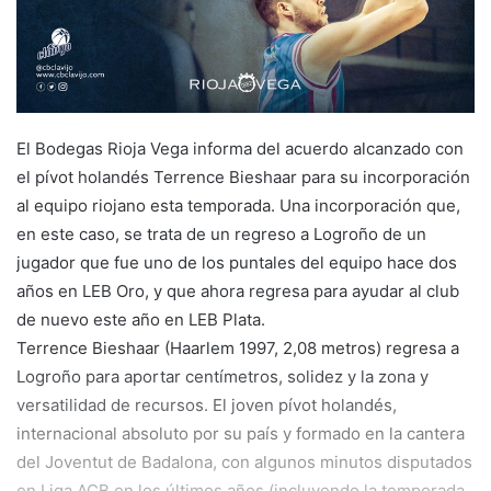
a
i
l
El Bodegas Rioja Vega informa del acuerdo alcanzado con
el pívot holandés Terrence Bieshaar para su incorporación
al equipo riojano esta temporada. Una incorporación que,
en este caso, se trata de un regreso a Logroño de un
jugador que fue uno de los puntales del equipo hace dos
años en LEB Oro, y que ahora regresa para ayudar al club
de nuevo este año en LEB Plata.
Terrence Bieshaar (Haarlem 1997, 2,08 metros) regresa a
Logroño para aportar centímetros, solidez y la zona y
versatilidad de recursos. El joven pívot holandés,
internacional absoluto por su país y formado en la cantera
del Joventut de Badalona, con algunos minutos disputados
en Liga ACB en los últimos años (incluyendo la temporada