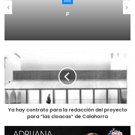
ARB
Una vez superada la lesión, Terrence Bieshaar une su
p
apuesta a la que realiza el nuevo Bodegas Rioja Vega para
volver a juntar caminos, ahora para que asuma un papel de
referencia en la pista y el vestuario esta temporada con el
joven bloque riojano. Para el Bodegas Rioja Vega es un
placer volver a contar con un jugador que dejó una grata
huella profesional y humana en su anterior etapa en
Logroño, para seguir creciendo juntos en esta nueva
etapa.
Ya hay contrato para la redacción del proyecto
para “las cloacas” de Calahorra