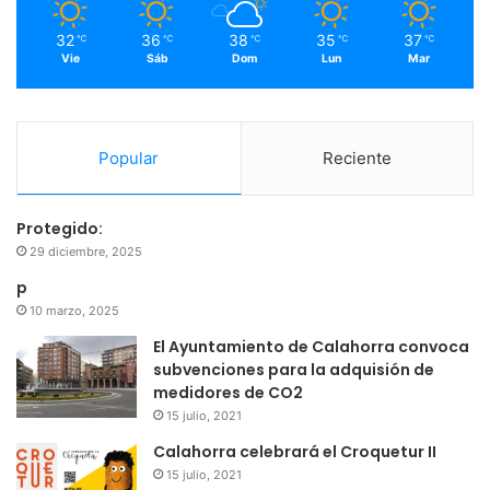
m
32
36
38
35
37
℃
℃
℃
℃
℃
Vie
Sáb
Dom
Lun
Mar
Popular
Reciente
Protegido:
29 diciembre, 2025
p
10 marzo, 2025
El Ayuntamiento de Calahorra convoca
subvenciones para la adquisión de
medidores de CO2
15 julio, 2021
Calahorra celebrará el Croquetur II
15 julio, 2021