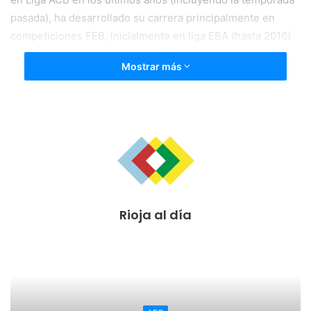
pasada), ha desarrollado su carrera principalmente en
competiciones FEB, inicialmente en liga EBA (hasta 2016)
con el Arenys Basquet, también vinculado de la Penya, y
Mostrar más
desde el año 2016 con minutos y responsabilidades en
LEB Oro, con CB Prat y el propio Clavijo, donde jugó
cedido en la temporada 17/18.
El aficionado riojano recordará a Terrence por su calidad
individual y su capacidad de aportar en diferentes facetas
sobre la pista, alternando además las dos posiciones
interiores y pudiendo abrirse para exhibir rango de
lanzamiento. En Logroño acabó con unas medias de 5,1
Rioja al día
puntos y 2,9 rebotes en 17 minutos por partido, siendo una
pieza básica de la rotación riojana sobre todo en el tramo
decisivo de la temporada. El año pasado regresó a Prat,
donde repitió esa dinámica hasta que una inoportuna
lesión le dejó inactivo gran parte de la temporada.
Recuperado