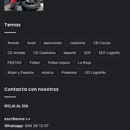
Temas
Arnedo
Autol
baloncesto
calahorra
CB Clavijo
CD Arnedo
CD Calahorra
deporte
EDF
EDF Logroño
FIESTAS
Fútbol
Fútbol riojano
La Rioja
Mujer y Deporte
música
Podemos
UD Logroñés
Contacta con nosotros
RIOJA AL DÍA
escríbenos >>
Whatsapp
: 644 28 13 07