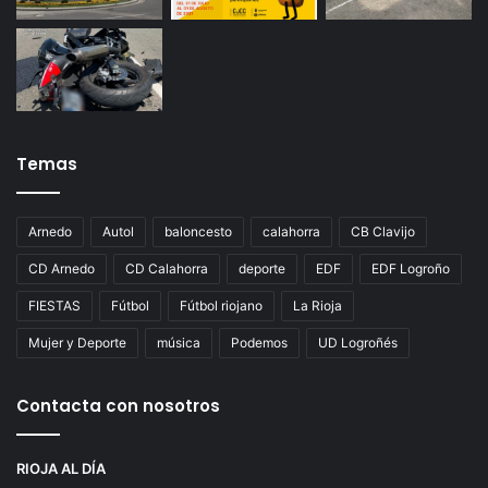
Temas
Arnedo
Autol
baloncesto
calahorra
CB Clavijo
CD Arnedo
CD Calahorra
deporte
EDF
EDF Logroño
FIESTAS
Fútbol
Fútbol riojano
La Rioja
Mujer y Deporte
música
Podemos
UD Logroñés
Contacta con nosotros
RIOJA AL DÍA