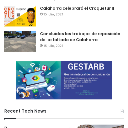
empresas y mejores salarios y más seguridad para los
Calahorra celebrará el Croquetur II
trabajadores.
15 julio, 2021
En todo este contexto, la Agencia de Desarrollo
Autonómico de la Rioja (ADER) juega un papel esencial
Concluidos los trabajos de reposición
del asfaltado de Calahorra
para “poner a disposición de las empresas los
15 julio, 2021
instrumentos necesarios para materializar las políticas que
manan de la Consejería”, con cercanía, flexibilidad y un
aprovechamiento eficiente de los recursos. “Por ello, se
abordará una reforma estructural de la ADER a partir de
una reingeniería de procesos que apoye los proyectos de
modernización de sectores, internacionalización,
innovación, turismo o digitalización”, ha anunciado
Castresana. “Se reducirán los plazos de concesión de
ayudas, se simplificarán los trámites y se buscarán
Recent Tech News
fórmulas que permitan apoyar a la empresa de forma
eficaz en el momento necesario”.
p