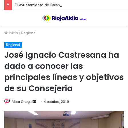
El Ayuntamiento de Calahorra convoca subvenciones para la adquisión de medidores de CO2
Inicio
/
Regional
Regional
José Ignacio Castresana ha
dado a conocer las
principales líneas y objetivos
de su Consejería
Maru Ortega
S
4 octubre, 2019
e
n
d