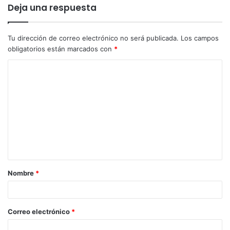
consejería, José Ignacio Castresana ha destacado que el
Deja una respuesta
objetivo es desarrollar la industria turística y lograr que
sea un sector económico importante para La Rioja. Para
Tu dirección de correo electrónico no será publicada.
Los campos
ello, ha indicado, “hay que actuar estratégicamente y
obligatorios están marcados con
*
apoyarse en los puntos fuertes distintivos que tiene la
comunidad: enoturismo, gastronomía y su carácter de
Cuna del Castellano”. “En una situación de competencia
internacional y de recursos limitados, estamos obligados a
enfocarnos, y nuestro foco es que La Rioja sea reconocida
como la referencia nacional en enoturismo y una de las
referencias a nivel internacional”, ha anotado. Así, y para
pasar de un turismo de excursionistas a un turismo de
pernoctaciones, se aprovechará la marca de región
Nombre
*
enoturística para añadir “una oferta complementaria que
permita a cada turista paquetizar de una forma dinámica
sus actividades”, con la digitalización como herramienta
Correo electrónico
*
fundamental. Aquí se enmarca uno de los grandes