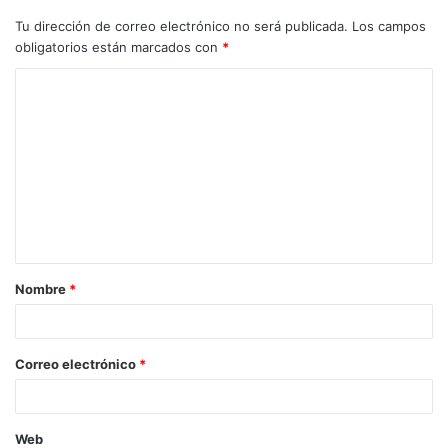
tesoro”. Habemus presidentam y esta es Concha Andreu.
Tu dirección de correo electrónico no será publicada.
Los campos
obligatorios están marcados con
*
Nombre
*
Correo electrónico
*
Web