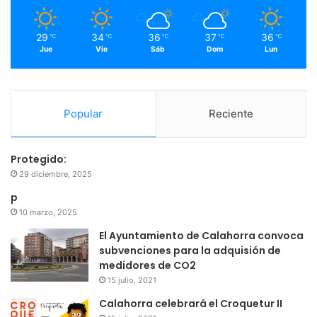
m
29
34
36
37
36
℃
℃
℃
℃
℃
Jue
Vie
Sáb
Dom
Lun
Popular
Reciente
Protegido:
29 diciembre, 2025
p
10 marzo, 2025
El Ayuntamiento de Calahorra convoca
subvenciones para la adquisión de
medidores de CO2
15 julio, 2021
Calahorra celebrará el Croquetur II