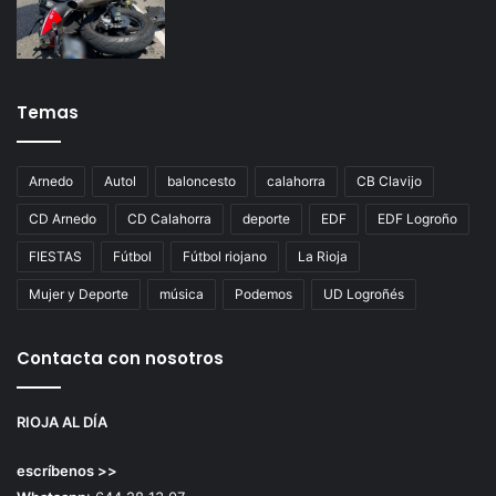
Temas
Arnedo
Autol
baloncesto
calahorra
CB Clavijo
CD Arnedo
CD Calahorra
deporte
EDF
EDF Logroño
FIESTAS
Fútbol
Fútbol riojano
La Rioja
Mujer y Deporte
música
Podemos
UD Logroñés
Contacta con nosotros
RIOJA AL DÍA
escríbenos >>