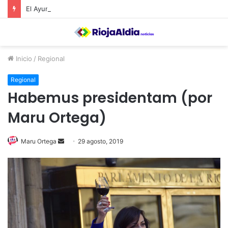
El Ayuntamiento de Calahorra convoca subvenciones para la adquisión de medidores de CO2
Inicio
/
Regional
Regional
Habemus presidentam (por
Maru Ortega)
Maru Ortega
S
29 agosto, 2019
e
n
d
a
n
e
m