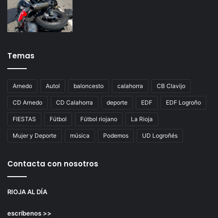
Temas
Arnedo
Autol
baloncesto
calahorra
CB Clavijo
CD Arnedo
CD Calahorra
deporte
EDF
EDF Logroño
FIESTAS
Fútbol
Fútbol riojano
La Rioja
Mujer y Deporte
música
Podemos
UD Logroñés
Contacta con nosotros
RIOJA AL DÍA
escríbenos >>