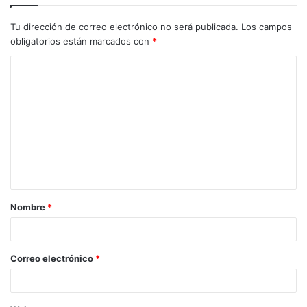
Logroñés-Málaga, en el campo de las Gaunas, en
Tu dirección de correo electrónico no será publicada.
Los campos
colaboración con la AECC en La Rioja.
obligatorios están marcados con
*
–
25 octubre
, entrega de premios de nuestro I Certamen
Literario de Relatos de Vida en la sede de la AECC en La
Rioja.
Nombre
*
Correo electrónico
*