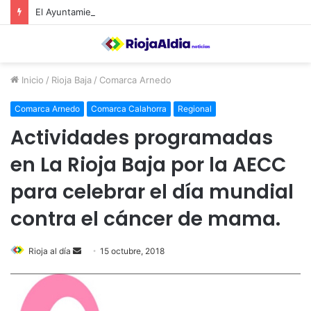
El Ayuntamiento de Calahorra convoca subvenciones para la adquisión de medidores de CO2
Inicio
/
Rioja Baja
/
Comarca Arnedo
Comarca Arnedo
Comarca Calahorra
Regional
Actividades programadas
en La Rioja Baja por la AECC
para celebrar el día mundial
contra el cáncer de mama.
Rioja al día
S
15 octubre, 2018
e
n
d