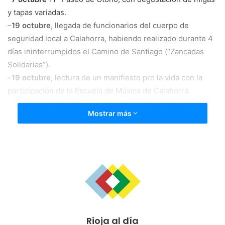
y tapas variadas.
–
19 octubre
, llegada de funcionarios del cuerpo de
seguridad local a Calahorra, habiendo realizado durante 4
días ininterrumpidos el Camino de Santiago (“Zancadas
Solidarias”).
–
19 octubre
, lectura de un manifiesto pro la vida con la
participación de la Escuela de Música de Calahorra.
–
20 al 21 octubre
, Asociación Activa realizará diversas
Mostrar más
actividades a beneficio d ela AECC en La Rioja.
Arnedo
:
–
7 octubre
, “Master Class de zumba”.
–
8 octubre
, Campeonato de Parchís.
–
19 octubre,
sorteos, talleres infantiles, pinchos
solidarios.
–
20 octubre
, chocolatada con churros organizado por la
Rioja al día
Peña” Lumbreras”.