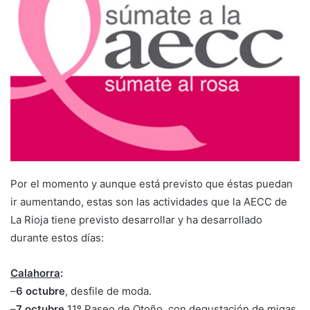
a
n
e
m
a
i
l
Por el momento y aunque está previsto que éstas puedan
ir aumentando, estas son las actividades que la AECC de
La Rioja tiene previsto desarrollar y ha desarrollado
durante estos días:
Calahorra
:
–
6 octubre
, desfile de moda.
–
7 octubre
11º Paseo de Otoño, con degustación de migas