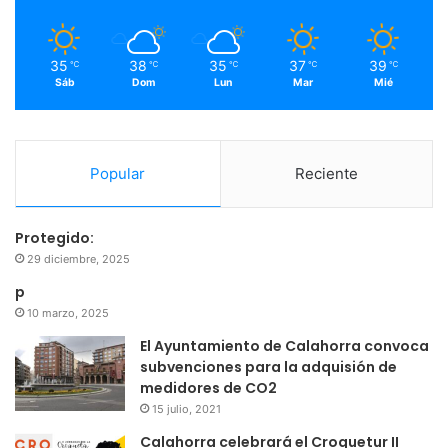
k
a
m
35
38
35
37
39
℃
℃
℃
℃
℃
Sáb
Dom
Lun
Mar
Mié
Popular
Reciente
Protegido:
29 diciembre, 2025
p
10 marzo, 2025
El Ayuntamiento de Calahorra convoca
subvenciones para la adquisión de
medidores de CO2
15 julio, 2021
Calahorra celebrará el Croquetur II