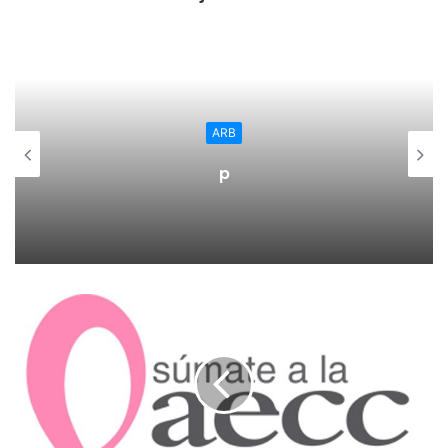
Aldeanueva de Ebro:
–
27 octubre
, partido fútbol sala a beneficio de la AECC en
La Rioja.
ARB
Además, a nivel regional, el programa se completa con:
p
–
mes de octubre
abrimos plazo del I Concurso Certamen
Literario de “Cáncer de Mama: Relatos de vida”. Fecha
límite el 18 octubre. Más información y bases en la sede de
la AECC en La Rioja.
-durante
todo el mes de octubre
, spots publicitarios en
Popular tv, en los diferentes ámbitos (sanitario, educativo,
deportivo y la AECC), coreografía del himno de la AECC en
La Rioja. Entrevistas, grabaciones de eventos, informativos
etc.
–
6 y 7 octubre
, III Concurso de tiro olímpico en Prado