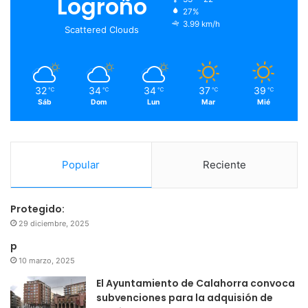
Logroño
27%
o
r
e
r
3.99 km/h
Scattered Clouds
k
a
m
32
34
34
37
39
℃
℃
℃
℃
℃
Sáb
Dom
Lun
Mar
Mié
Popular
Reciente
Protegido:
29 diciembre, 2025
p
10 marzo, 2025
El Ayuntamiento de Calahorra convoca
subvenciones para la adquisión de