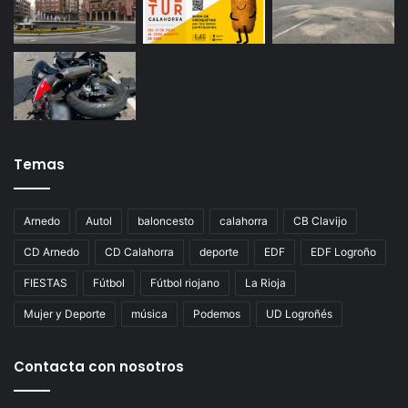
Temas
Arnedo
Autol
baloncesto
calahorra
CB Clavijo
CD Arnedo
CD Calahorra
deporte
EDF
EDF Logroño
FIESTAS
Fútbol
Fútbol riojano
La Rioja
Mujer y Deporte
música
Podemos
UD Logroñés
Contacta con nosotros