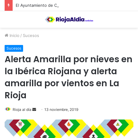
El Ayuntamiento de Calahorra convoca subvenciones para la adquisión de medidores de CO2
Inicio
/
Sucesos
Sucesos
Alerta Amarilla por nieves en
la Ibérica Riojana y alerta
amarilla por vientos en La
Rioja
Rioja al día
S
13 noviembre, 2019
e
n
d