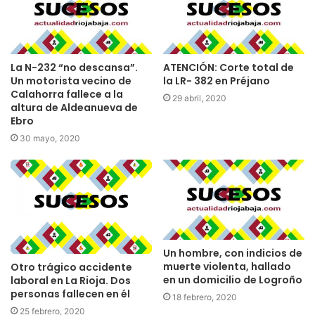
La N-232 “no descansa”.
ATENCIÓN: Corte total de
Un motorista vecino de
la LR- 382 en Préjano
Calahorra fallece a la
29 abril, 2020
altura de Aldeanueva de
Ebro
30 mayo, 2020
Un hombre, con indicios de
muerte violenta, hallado
Otro trágico accidente
en un domicilio de Logroño
laboral en La Rioja. Dos
personas fallecen en él
18 febrero, 2020
25 febrero, 2020