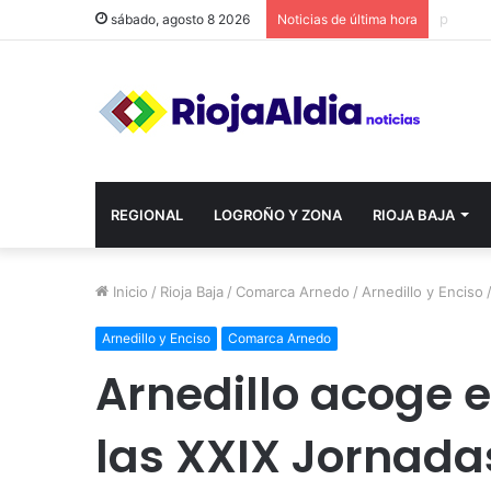
sábado, agosto 8 2026
Noticias de última hora
REGIONAL
LOGROÑO Y ZONA
RIOJA BAJA
Inicio
/
Rioja Baja
/
Comarca Arnedo
/
Arnedillo y Enciso
Arnedillo y Enciso
Comarca Arnedo
Arnedillo acoge 
las XXIX Jornada