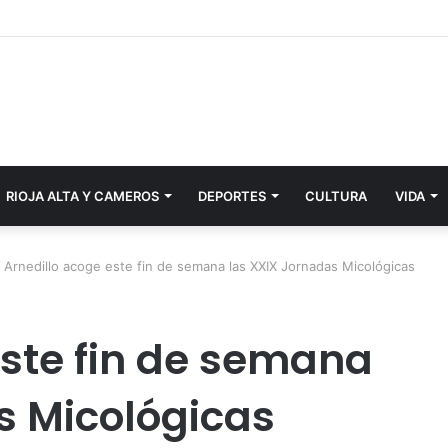
RIOJA ALTA Y CAMEROS
DEPORTES
CULTURA
VIDA
/
Arnedillo acoge este fin de semana las XXIX Jornadas Micológicas
este fin de semana
s Micológicas