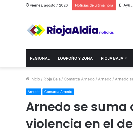
viernes, agosto 7 2026
Noticias de última hora
REGIONAL
LOGROÑO Y ZONA
RIOJA BAJA
Inicio
/
Rioja Baja
/
Comarca Arnedo
/
Arnedo
/
Arnedo se
Arnedo
Comarca Arnedo
Arnedo se suma a
violencia en el d