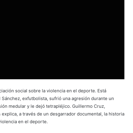
iación social sobre la violencia en el deporte. Está
 Sánchez, exfutbolista, sufrió una agresión durante un
ión medular y le dejó tetrapléjico. Guillermo Cruz,
 explica, a través de un desgarrador documental, la historia
iolencia en el deporte.