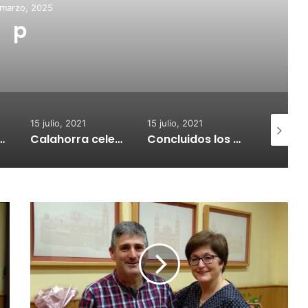
nto de Calahorra convoca
s para la adquisión de
didores de CO2
15 julio, 2021
15 julio, 2021
14 julio
Calahorra celebrará el Croquetur II
Concluidos los trabajos de reposición del asfaltado de Calahorra
Un joven riojano da positivo tras causar presuntamente un accidente con un fallecido