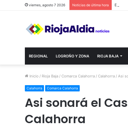
viernes, agosto 7 2026
Noticias de última hora
REGIONAL
LOGROÑO Y ZONA
RIOJA BAJA
Inicio
/
Rioja Baja
/
Comarca Calahorra
/
Calahorra
/
Asi s
Calahorra
Comarca Calahorra
Asi sonará el Ca
Calahorra