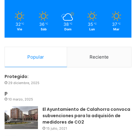
k
a
m
32
36
38
35
37
℃
℃
℃
℃
℃
Vie
Sáb
Dom
Lun
Mar
Popular
Reciente
Protegido:
29 diciembre, 2025
p
10 marzo, 2025
El Ayuntamiento de Calahorra convoca
subvenciones para la adquisión de
medidores de CO2
15 julio, 2021