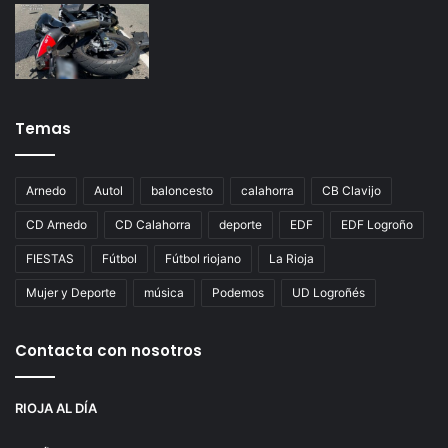
Temas
Arnedo
Autol
baloncesto
calahorra
CB Clavijo
CD Arnedo
CD Calahorra
deporte
EDF
EDF Logroño
FIESTAS
Fútbol
Fútbol riojano
La Rioja
Mujer y Deporte
música
Podemos
UD Logroñés
Contacta con nosotros
RIOJA AL DÍA