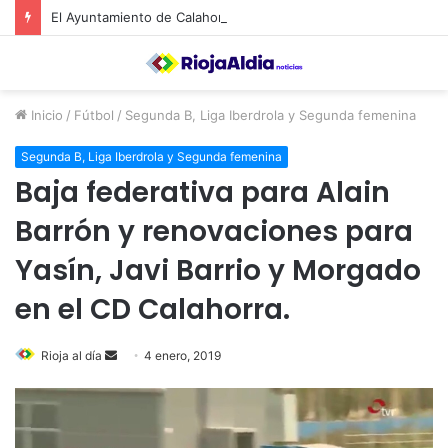
El Ayuntamiento de Calahorra convoca subvenciones para la adquisión de medidores de CO2
Inicio
/
Fútbol
/
Segunda B, Liga Iberdrola y Segunda femenina
Segunda B, Liga Iberdrola y Segunda femenina
Baja federativa para Alain
Barrón y renovaciones para
Yasín, Javi Barrio y Morgado
en el CD Calahorra.
Rioja al día
S
4 enero, 2019
e
n
d