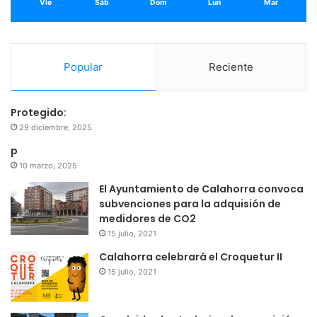
Vie
Sáb
Dom
Lun
Mar
Mañana será el momento de la segunda parte
protagonizada por el Partido Riojano
Popular
Reciente
Protegido:
29 diciembre, 2025
p
10 marzo, 2025
El Ayuntamiento de Calahorra convoca
subvenciones para la adquisión de
medidores de CO2
15 julio, 2021
Calahorra celebrará el Croquetur II
15 julio, 2021