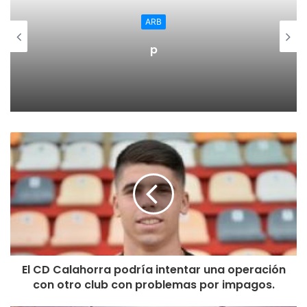
en manos de Torra y Rufián, y está pagando sus deudas
ARB
con el separatismo catalán ya que la inversión en Cataluña
p
sube un 67%”.
Baena ha adelantado que Ciudadanos presentará en el
Congreso una enmienda a la totalidad porque no es lo que
necesita España ni los riojanos.
Baena se ha referido al diputado nacional por el PSOE,
César Luena: “¿Cómo calificaría Luena estos
presupuestos, que representan para La Rioja un 44%
menos de inversión que el año pasado?”. El portavoz
naranja ha recordado que el diputado socialista hablaba
del ‘desprecio’ que suponían las anteriores cuentas
cuando eran sensiblemente mejores para los riojanos
El CD Calahorra podría intentar una operación
gracias a las aportaciones y enmiendas de Ciudadanos.
con otro club con problemas por impagos.