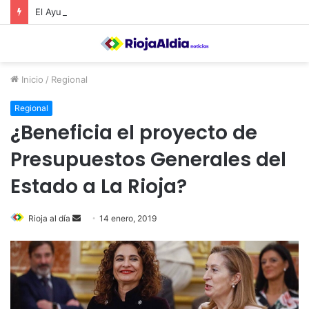
El Ayuntamiento de Calahorra convoca subvenciones para la adquisión de medidores de CO2
Inicio
/
Regional
Regional
¿Beneficia el proyecto de
Presupuestos Generales del
Estado a La Rioja?
Rioja al día
S
14 enero, 2019
e
n
d
a
n