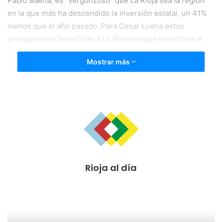
Pablo Baena, es “vergonzoso” que La Rioja sea la región
en la que más ha descendido la inversión estatal, un 41%
menos que el año pasado. Para Cesar Luena estos
presupuestos benefician a La Rioja porque benefician a
muchos riojanos
Mostrar más
Pablo Baena ha asegurado que el anteproyecto de Ley de
Presupuestos Generales del Estado de 2019 presentado
esta mañana, «demuestra que a Pedro Sánchez le
importan más los separatistas que los riojanos.» ya que en
ellos “La Rioja es la comunidad autónoma que más pierde
con estos presupuestos”, recibiendo casi un 41% menos
que el año pasado.
Rioja al día
Además, ha continuado Baena, “si tenemos en cuenta la
inversión real de los ministerios, La Rioja pierde casi un
44% de inversión”.
Para el portavoz naranja, “Sánchez ha puesto la economía