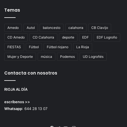
Temas
Arnedo
Autol
baloncesto
calahorra
CB Clavijo
CD Arnedo
CD Calahorra
deporte
EDF
EDF Logroño
FIESTAS
Fútbol
Fútbol riojano
La Rioja
Mujer y Deporte
música
Podemos
UD Logroñés
Contacta con nosotros
RIOJA AL DÍA
escríbenos >>
Whatsapp
: 644 28 13 07