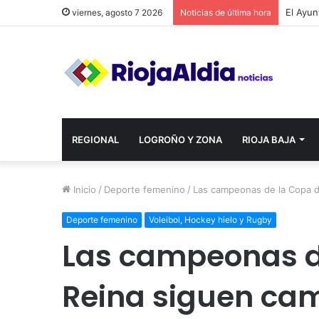
viernes, agosto 7 2026
Noticias de última hora
REGIONAL
LOGROÑO Y ZONA
RIOJA BAJA
Inicio
/
Deporte femenino
/
Las campeonas de la Copa de
Deporte femenino
Voleibol, Hockey hielo y Rugby
Las campeonas d
Reina siguen ca