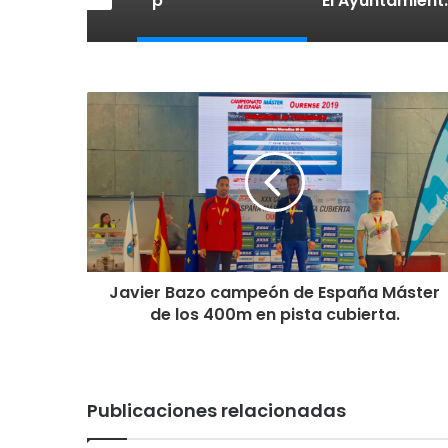
tegido:
p
El Ayuntamiento de Calahorra convoca subvenciones para la adquisión de medidores de CO2
Javier Bazo campeón de España Máster
de los 400m en pista cubierta.
Publicaciones relacionadas