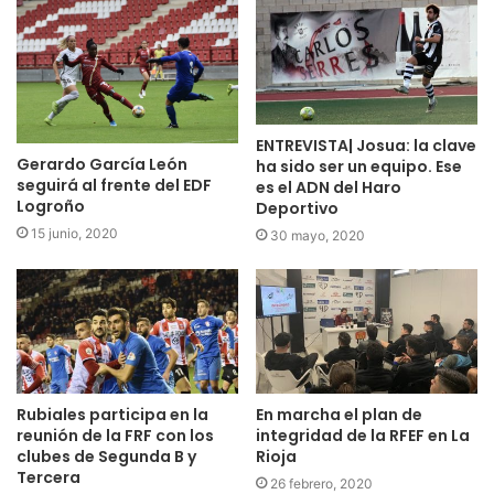
ENTREVISTA| Josua: la clave
Gerardo García León
ha sido ser un equipo. Ese
seguirá al frente del EDF
es el ADN del Haro
Logroño
Deportivo
15 junio, 2020
30 mayo, 2020
Rubiales participa en la
En marcha el plan de
reunión de la FRF con los
integridad de la RFEF en La
clubes de Segunda B y
Rioja
Tercera
26 febrero, 2020