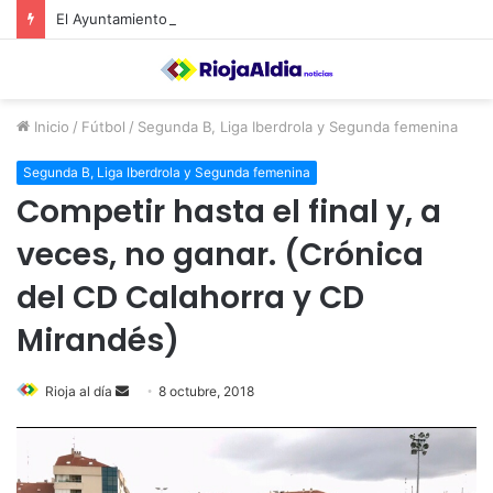
El Ayuntamiento de Calahorra convoca subvenciones para la adquisión de medidores de CO2
Inicio
/
Fútbol
/
Segunda B, Liga Iberdrola y Segunda femenina
Segunda B, Liga Iberdrola y Segunda femenina
Competir hasta el final y, a
veces, no ganar. (Crónica
del CD Calahorra y CD
Mirandés)
Rioja al día
S
8 octubre, 2018
e
n
d