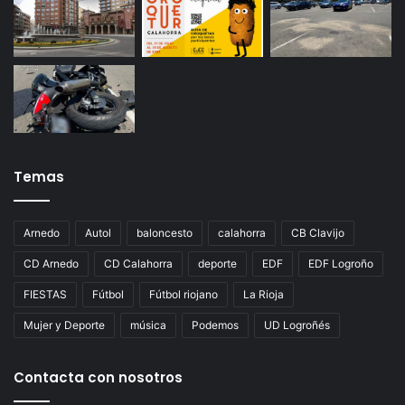
Temas
Arnedo
Autol
baloncesto
calahorra
CB Clavijo
CD Arnedo
CD Calahorra
deporte
EDF
EDF Logroño
FIESTAS
Fútbol
Fútbol riojano
La Rioja
Mujer y Deporte
música
Podemos
UD Logroñés
Contacta con nosotros