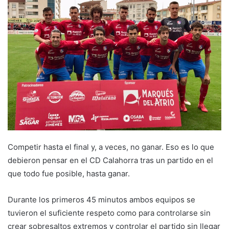
a
n
e
m
a
i
l
Competir hasta el final y, a veces, no ganar. Eso es lo que
debieron pensar en el CD Calahorra tras un partido en el
que todo fue posible, hasta ganar.
Durante los primeros 45 minutos ambos equipos se
tuvieron el suficiente respeto como para controlarse sin
crear sobresaltos extremos y controlar el partido sin llegar