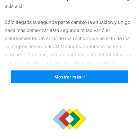
más allá.
Sólo llegada la segunda parte cambió la situación y un gol
nada más comenzar esta segunda mitad varió el
planteamiento. Un error de los rojillos y un acierto de los
rojinegros llevaron al CD Mirandés a adelantarse en el
marcador. Y es que, a fin de cuentas, esto del fútbol va de
eso. De que unos cubren, otros buscan y alguno se
equivoca y el balón acaba dentro o fuera del campo o hasta
Mostrar más
dentro de la portería convirtiéndose en gol.
Y quién dice uno, dice dos y Melli, tras un saque lateral de
falta de Hugo Roma, pasó de uno a dos y el Mirandés se
hizo enorme… tan enorme, TAN ENORME como para que
Matheu se plantara solo delante de Natxo Zabal y estuviera
a punto de hacer el tercero.