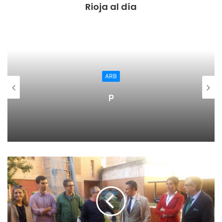
Rioja al día
Pero el CD Calahorra se repuso sin dejar, ni por un
momento, de luchar y creerse capaz de lograr los tres
puntos y a punto estuvo de hacerlo. Un golazo de Rodrigo
primero y un penalti tirado por Sergio Parla igualaron la
contienda. Pero el CD Calahorra quería más y por dos
veces a punto estuvo Txomin Barcina de marcar el gol que
ARB
hubiera puesto a los rojillos por delante. Sin embargo, ya
p
con el tiempo cumplido, Matheus marcó de cabeza
después de hacerse con un rechace tras una gran parada
de Zabal.
Y ya no quedó tiempo para más y el partido concluyó
certificando la segunda derrota consecutiva del CD
Calahorra.