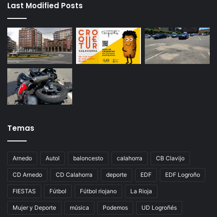
Last Modified Posts
Temas
Arnedo
Autol
baloncesto
calahorra
CB Clavijo
CD Arnedo
CD Calahorra
deporte
EDF
EDF Logroño
FIESTAS
Fútbol
Fútbol riojano
La Rioja
Mujer y Deporte
música
Podemos
UD Logroñés