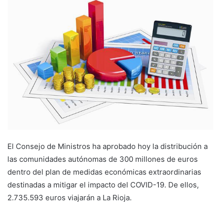
n
d
a
n
e
m
a
i
l
El Consejo de Ministros ha aprobado hoy la distribución a
las comunidades autónomas de 300 millones de euros
dentro del plan de medidas económicas extraordinarias
destinadas a mitigar el impacto del COVID-19. De ellos,
2.735.593 euros viajarán a La Rioja.