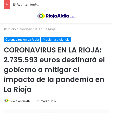
El Ayuntamiento de Calahorra convoca subvenciones para la adquisión de medidores de CO2
Inicio
/
Coronavirus en La Rioja
Coronavirus en La Rioja
Medicina y ciencia
CORONAVIRUS EN LA RIOJA:
2.735.593 euros destinará el
gobierno a mitigar el
impacto de la pandemia en
La Rioja
Rioja al día
S
31 marzo, 2020
e