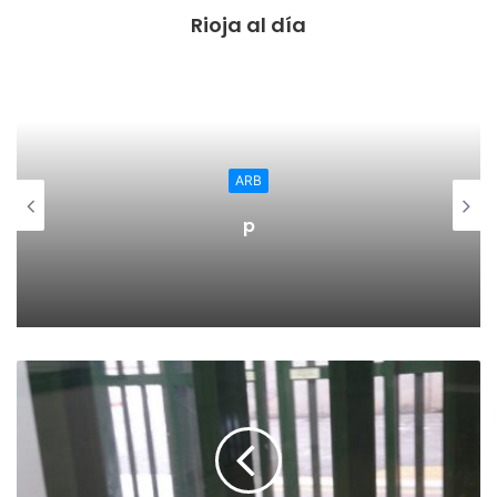
Rioja al día
El reparto se ha llevado a cabo teniendo en cuenta los
criterios de porcentaje de población (80%) y número de
casos (15%) e ingresos en UCI (5%) a fecha 24 de marzo. El
ARB
objetivo es dar respuesta a las acciones más urgentes que
p
cada CCAA tenga que abordar.
Las comunidades autónomas de Madrid, Cataluña y
Andalucía son las tres que mayores importes recibirán con
52.791.886, 51.367.983 y 44.231.363 euros
respectivamente. En la tabla adjunta se puede ver la
distribución completa.
Además, como se recordará, se ha reforzado el equipo
humano sanitario con un total de 52.393 profesionales que