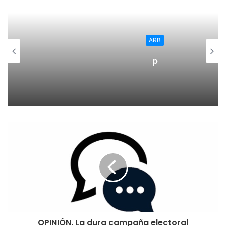
Esa posición influirá en la Fase Final, a la que pasan los
cuatro primeros clasificados de cada grupo,
ARB
distribuyéndose en dos nuevos grupos de cuatro equipos
p
cada uno (primero y cuarto del Grupo A con segundo y
tercero del Grupo B por un lado, y primero y cuarto del
Grupo B con segundo y tercero del Grupo A por otro). De
esta forma, se desarrollará una liguilla durante los tres
primeros días de Fase, y los dos primeros de cada grupo
se cruzarían en sendas finales.
El Campus Promete ya prepara esta Fase con la ilusión de
certificar el regreso a la élite (objetivo de la temporada) y
con la vista puesta en la recuperación de las lesionadas y
la puesta a punto del bloque para esta cita de gran
exigencia física y mental.
OPINIÓN. La dura campaña electoral