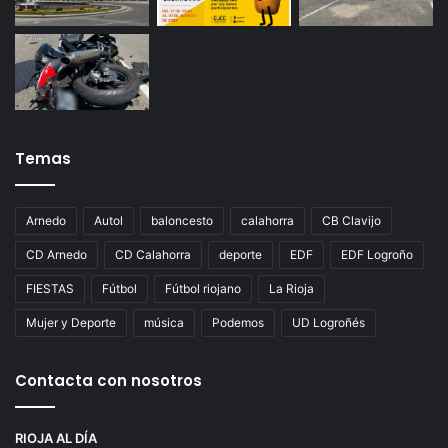
Temas
Arnedo
Autol
baloncesto
calahorra
CB Clavijo
CD Arnedo
CD Calahorra
deporte
EDF
EDF Logroño
FIESTAS
Fútbol
Fútbol riojano
La Rioja
Mujer y Deporte
música
Podemos
UD Logroñés
Contacta con nosotros
RIOJA AL DÍA