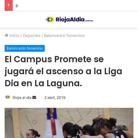
p
Inicio
/
Deportes
/
Baloncesto femenino
Baloncesto femenino
El Campus Promete se
jugará el ascenso a la Liga
Dia en La Laguna.
Rioja al día
S
2 abril, 2019
e
n
d
a
n