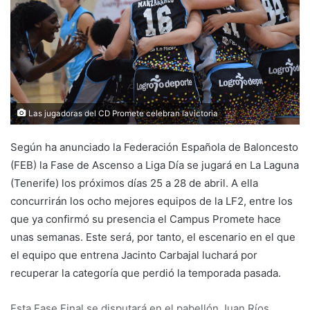
e
m
a
i
l
Las jugadoras del CD Promete celebran lavictoria
Según ha anunciado la Federación Española de Baloncesto
(FEB) la Fase de Ascenso a Liga Día se jugará en La Laguna
(Tenerife) los próximos días 25 a 28 de abril. A ella
concurrirán los ocho mejores equipos de la LF2, entre los
que ya confirmó su presencia el Campus Promete hace
unas semanas. Este será, por tanto, el escenario en el que
el equipo que entrena Jacinto Carbajal luchará por
recuperar la categoría que perdió la temporada pasada.
Esta Fase Final se disputará en el pabellón Juan Ríos