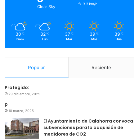
o
r
e
r
3.3 km/h
Clear Sky
k
a
m
30
32
37
39
39
℃
℃
℃
℃
℃
Dom
Lun
Mar
Mié
Jue
Popular
Reciente
Protegido:
29 diciembre, 2025
p
10 marzo, 2025
El Ayuntamiento de Calahorra convoca
subvenciones para la adquisión de
medidores de CO2