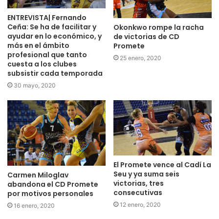
ENTREVISTA| Fernando
Ceña: Se ha de facilitar y
Okonkwo rompe la racha
ayudar en lo económico, y
de victorias de CD
más en el ámbito
Promete
profesional que tanto
25 enero, 2020
cuesta a los clubes
subsistir cada temporada
30 mayo, 2020
El Promete vence al Cadí La
Seu y ya suma seis
Carmen Miloglav
victorias, tres
abandona el CD Promete
consecutivas
por motivos personales
12 enero, 2020
16 enero, 2020