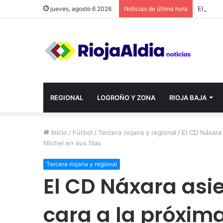
jueves, agosto 6 2026
Noticias de última hora
REGIONAL
LOGROÑO Y ZONA
RIOJA BAJA
Inicio
/
Fútbol
/
Tercera riojana y regional
/
El CD Náxara 
Michel en sus filas
Tercera riojana y regional
El CD Náxara asie
cara a la próxi