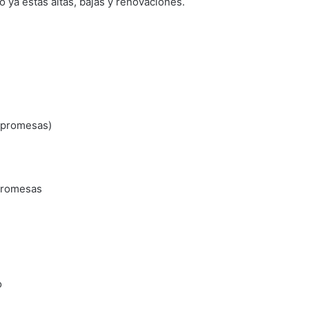
 ya estas altas, bajas y renovaciones.
s promesas)
promesas
o