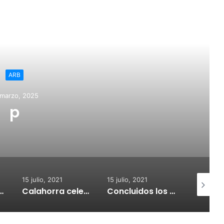
ead Next
ARB
 marzo, 2025
p
15 julio, 2021
15 julio, 2021
15 julio, 2
nvoca subvenciones para la adquisión de medidores de CO2
Calahorra celebrará el Croquetur II
Concluidos los trabajos de reposición del asfaltado de Calahorra