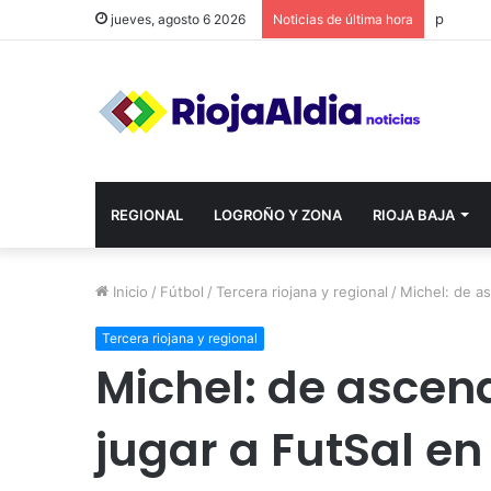
jueves, agosto 6 2026
Noticias de última hora
REGIONAL
LOGROÑO Y ZONA
RIOJA BAJA
Inicio
/
Fútbol
/
Tercera riojana y regional
/
Michel: de a
Tercera riojana y regional
Michel: de ascen
jugar a FutSal en