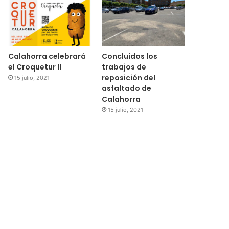
Calahorra celebrará
Concluidos los
el Croquetur II
trabajos de
reposición del
15 julio, 2021
asfaltado de
Regional
Calahorra
15 julio, 2021
15 julio, 2021
El Ayuntamiento de Cala
subvenciones para la 
medidores de
021
14 julio, 2021
14 julio, 2021
Un joven riojano da positivo tras causar presuntamente un accidente con un fallecido
La Rioja recibirá 20 millones de euros para políticas de vivienda y educativas
AFAMMER y UNIR impulsarán la formación de mujeres del medio rural