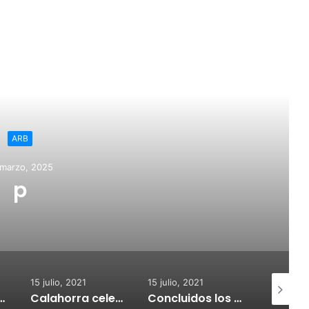
ead Next
ARB
 marzo, 2025
p
15 julio, 2021
15 julio, 2021
15 julio, 2
nvoca subvenciones para la adquisión de medidores de CO2
Calahorra celebrará el Croquetur II
Concluidos los trabajos de reposición del asfaltado de Calahorra