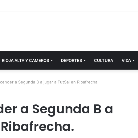
RIOJA ALTA Y CAMEROS
DEPORTES
CULTURA
VIDA
scender a Segunda B a jugar a FutSal en Ribafrecha.
der a Segunda B a
 Ribafrecha.