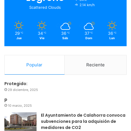
o
r
e
r
2.14 km/h
Scattered Clouds
k
a
m
29
34
36
37
36
℃
℃
℃
℃
℃
Jue
Vie
Sáb
Dom
Lun
Popular
Reciente
Protegido:
29 diciembre, 2025
p
10 marzo, 2025
El Ayuntamiento de Calahorra convoca
subvenciones para la adquisión de
medidores de CO2