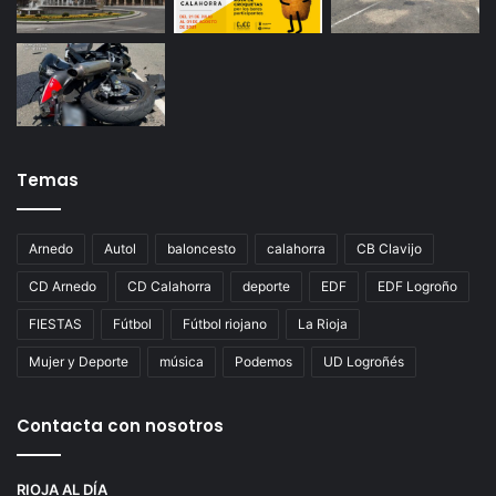
Temas
Arnedo
Autol
baloncesto
calahorra
CB Clavijo
CD Arnedo
CD Calahorra
deporte
EDF
EDF Logroño
FIESTAS
Fútbol
Fútbol riojano
La Rioja
Mujer y Deporte
música
Podemos
UD Logroñés
Contacta con nosotros
RIOJA AL DÍA