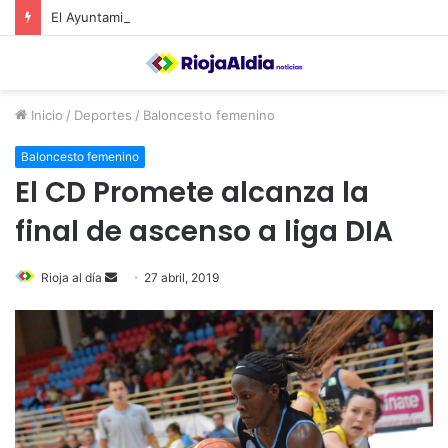
El Ayuntamiento de Calahorra convoca subvenciones para la adquisión de medidores de CO2
Inicio
/
Deportes
/
Baloncesto femenino
Baloncesto femenino
El CD Promete alcanza la
final de ascenso a liga DIA
Rioja al día
S
27 abril, 2019
e
n
d
a
n
e
m