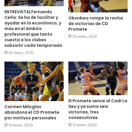
ENTREVISTA| Fernando
Ceña: Se ha de facilitar y
Okonkwo rompe la racha
ayudar en lo económico, y
de victorias de CD
más en el ámbito
Promete
profesional que tanto
25 enero, 2020
cuesta a los clubes
subsistir cada temporada
30 mayo, 2020
El Promete vence al Cadí La
Seu y ya suma seis
Carmen Miloglav
victorias, tres
abandona el CD Promete
consecutivas
por motivos personales
12 enero, 2020
16 enero, 2020