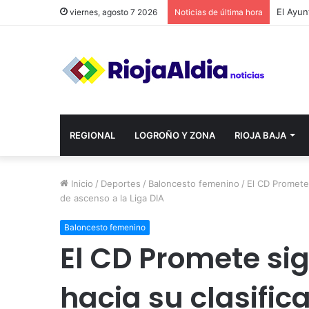
viernes, agosto 7 2026
Noticias de última hora
REGIONAL
LOGROÑO Y ZONA
RIOJA BAJA
Inicio
/
Deportes
/
Baloncesto femenino
/
El CD Promete 
de ascenso a la Liga DIA
Baloncesto femenino
El CD Promete si
hacia su clasific