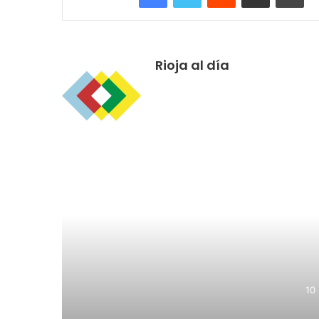
Rioja al día
R
1
El Ayuntamiento 