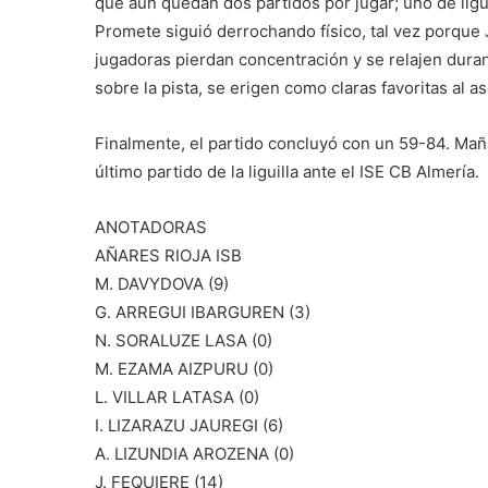
que aún quedan dos partidos por jugar; uno de liguilla
Promete siguió derrochando físico, tal vez porque
jugadoras pierdan concentración y se relajen duran
sobre la pista, se erigen como claras favoritas al a
Finalmente, el partido concluyó con un 59-84. Maña
último partido de la liguilla ante el ISE CB Almería.
ANOTADORAS
AÑARES RIOJA ISB
M. DAVYDOVA (9)
G. ARREGUI IBARGUREN (3)
N. SORALUZE LASA (0)
M. EZAMA AIZPURU (0)
L. VILLAR LATASA (0)
I. LIZARAZU JAUREGI (6)
A. LIZUNDIA AROZENA (0)
J. FEQUIERE (14)