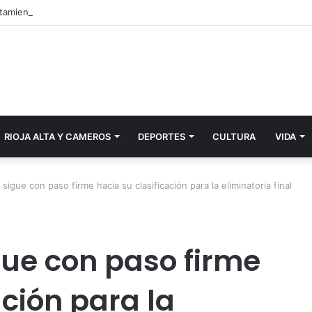
RIOJA ALTA Y CAMEROS
DEPORTES
CULTURA
VIDA
sigue con paso firme hacia su clasificación para la eliminatoria final
gue con paso firme
ación para la