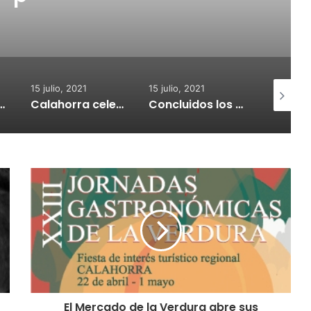
ara la adquisión de
res de CO2
15 julio, 2021
15 julio, 2021
14 julio, 2
 celebrará el Croquetur II
Concluidos los trabajos de reposición del asfaltado de Calahorra
Un joven riojano da positivo tras causar presuntamente un accidente con un fallecido
El Mercado de la Verdura abre sus