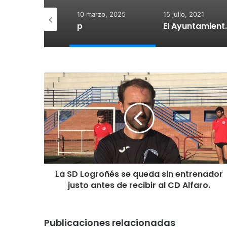
 diciembre, 2025
10 marzo, 2025
15 julio, 2021
otegido:
p
El Ayuntamiento de Calahorra co
La SD Logroñés se queda sin entrenador
justo antes de recibir al CD Alfaro.
Publicaciones relacionadas