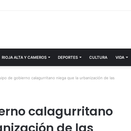
RIOJA ALTA Y CAMEROS
DEPORTES
CULTURA
VIDA
uipo de gobierno calagurritano niega que la urbanización de las
ierno calagurritano
anización de las