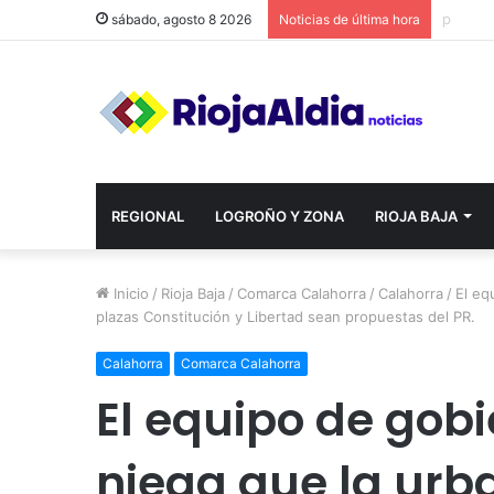
sábado, agosto 8 2026
Noticias de última hora
REGIONAL
LOGROÑO Y ZONA
RIOJA BAJA
Inicio
/
Rioja Baja
/
Comarca Calahorra
/
Calahorra
/
El eq
plazas Constitución y Libertad sean propuestas del PR.
Calahorra
Comarca Calahorra
El equipo de gob
niega que la urb