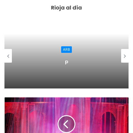
Rioja al día
docente e investigador de las universidades españolas.
A juicio del Grupo 9, la docencia, la investigación y la
transferencia son inseparables, y la dedicación del
personal docente e investigador se tiene que regular de
forma flexible y sin penalizar la docencia.
ARB
Por su parte, la rectora de la Universidad del País Vasco,
p
Nekane Balluerka, como miembro del Comité Permanente
de CRUE, ha resumido algunos de los avances de la última
Asamblea de esta organización celebrada en Toledo.
Concretamente ha indicado que se han abordado los retos
en el ámbito de las tres misiones de la universidad –
docencia, investigación y transferencia-, con especial
atención a las personas, y considerando que la
financiación es la palanca imprescindible para abordar
estos desafíos. Todo ello debería reflejarse en una