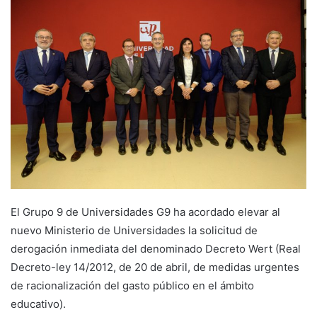
n
d
a
n
e
m
a
i
l
El Grupo 9 de Universidades G9 ha acordado elevar al
nuevo Ministerio de Universidades la solicitud de
derogación inmediata del denominado Decreto Wert (Real
Decreto-ley 14/2012, de 20 de abril, de medidas urgentes
de racionalización del gasto público en el ámbito
educativo).