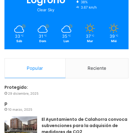
38%
o
r
e
r
3.67 km/h
Clear Sky
k
a
m
33
31
35
37
39
℃
℃
℃
℃
℃
Sáb
Dom
Lun
Mar
Mié
Popular
Reciente
Protegido:
29 diciembre, 2025
p
10 marzo, 2025
El Ayuntamiento de Calahorra convoca
subvenciones para la adquisión de
medidores de CO2