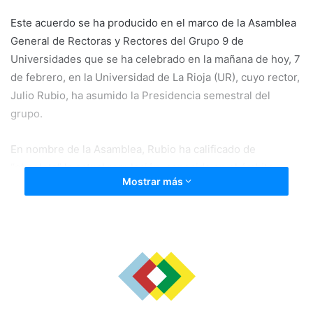
Este acuerdo se ha producido en el marco de la Asamblea
General de Rectoras y Rectores del Grupo 9 de
Universidades que se ha celebrado en la mañana de hoy, 7
de febrero, en la Universidad de La Rioja (UR), cuyo rector,
Julio Rubio, ha asumido la Presidencia semestral del
grupo.
En nombre de la Asamblea, Rubio ha calificado de
“obsoleta” la actual regulación, conocida en el ámbito
Mostrar más
universitario como Decreto Wert, porque a juicio del Grupo
9 “solo está aportando perjuicios en todos los niveles”.
En ese sentido, el Grupo 9 de Universidades considera
que el decreto está superado y constata que hay un
acuerdo general en el ámbito de la Conferencia de
Rectores de la Universidades Españolas (CRUE) respecto a
cómo debería regularse la carrera profesional del personal