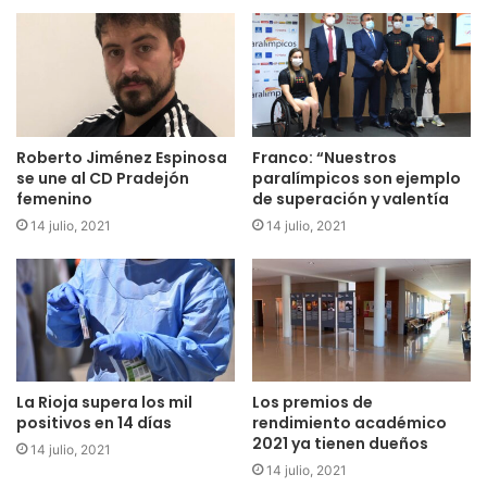
propia denominación y pasará a llamarse Asamblea
General de Rectoras y Rectores del Grupo 9 de
Universidades.
Roberto Jiménez Espinosa
Franco: “Nuestros
se une al CD Pradejón
paralímpicos son ejemplo
femenino
de superación y valentía
14 julio, 2021
14 julio, 2021
La Rioja supera los mil
Los premios de
positivos en 14 días
rendimiento académico
2021 ya tienen dueños
14 julio, 2021
14 julio, 2021