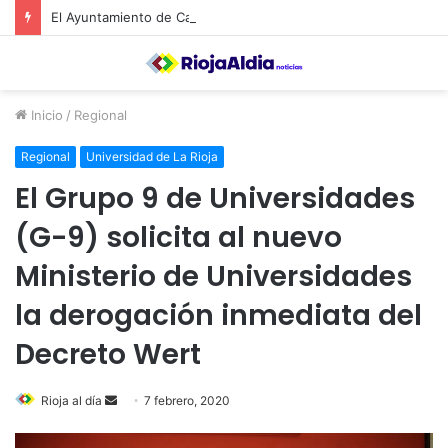
El Ayuntamiento de Calahorra convoca subvenciones para la adquisión de medidores de CO2
Inicio
/
Regional
Regional
Universidad de La Rioja
El Grupo 9 de Universidades
(G-9) solicita al nuevo
Ministerio de Universidades
la derogación inmediata del
Decreto Wert
Rioja al día
S
7 febrero, 2020
e