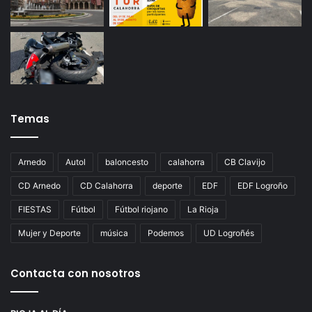
Temas
Arnedo
Autol
baloncesto
calahorra
CB Clavijo
CD Arnedo
CD Calahorra
deporte
EDF
EDF Logroño
FIESTAS
Fútbol
Fútbol riojano
La Rioja
Mujer y Deporte
música
Podemos
UD Logroñés
Contacta con nosotros