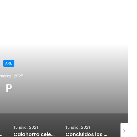
ead Next
ARB
 marzo, 2025
p
15 julio, 2021
15 julio, 2021
15 julio, 2
nvoca subvenciones para la adquisión de medidores de CO2
Calahorra celebrará el Croquetur II
Concluidos los trabajos de reposición del asfaltado de Calahorra