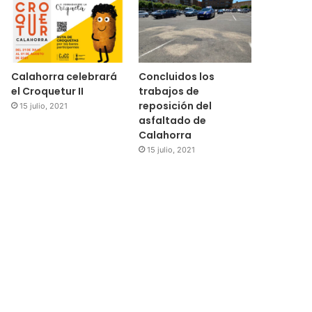
Calahorra celebrará
Concluidos los
el Croquetur II
trabajos de
reposición del
15 julio, 2021
asfaltado de
Regional
Calahorra
15 julio, 2021
15 julio, 2021
El Ayuntamiento de Cala
subvenciones para la 
medidores de
021
14 julio, 2021
14 julio, 2021
Un joven riojano da positivo tras causar presuntamente un accidente con un fallecido
La Rioja recibirá 20 millones de euros para políticas de vivienda y educativas
AFAMMER y UNIR impulsarán la formación de mujeres del medio rural