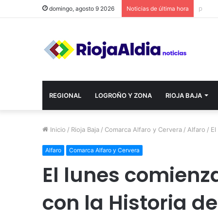
domingo, agosto 9 2026
Noticias de última hora
REGIONAL
LOGROÑO Y ZONA
RIOJA BAJA
Inicio
/
Rioja Baja
/
Comarca Alfaro y Cervera
/
Alfaro
/
El
Alfaro
Comarca Alfaro y Cervera
El lunes comienz
con la Historia de