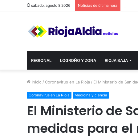
sábado, agosto 8 2026
Noticias de última hora
REGIONAL
LOGROÑO Y ZONA
RIOJA BAJA
Inicio
/
Coronavirus en La Rioja
/
El Ministerio de Sanida
Coronavirus en La Rioja
Medicina y ciencia
El Ministerio de 
medidas para el 