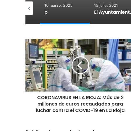
 diciembre, 2025
10 marzo, 2025
15 julio, 2021
otegido:
p
El Ayuntamiento de Calahorra co
CORONAVIRUS EN LA RIOJA: Más de 2
millones de euros recaudados para
luchar contra el COVID-19 en La Rioja