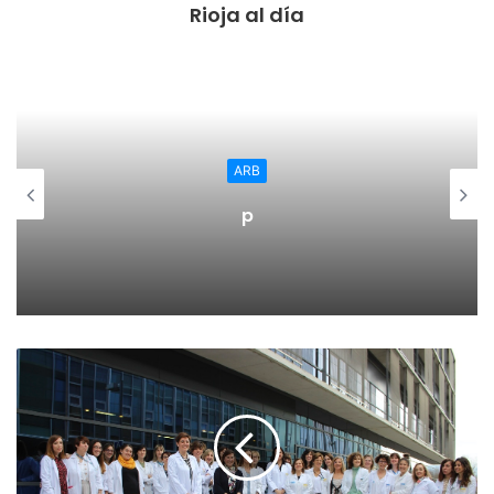
Rioja al día
cinco porque uno de los facultativos que atendían a los
municipios del Valle del Linares se trasladó a otro destino.
El valle del Linares pierde 1/3 de la atención sanitaria y los
dos que quedan reparten su tiempo de forma distinta para
atender a los cuatro núcleos de población. Cuando uno de
los dos facultativos se ausenta, es un médico del Valle del
ARB
Alhama quien cubre su ausencia”.
p
​“El conjunto de la comarca ha perdido 1/6 de su atención
sanitaria, algo que afecta a todos los pueblos. Igea ha
perdido 8 horas de servicios semanales; Cornago ha
perdido 12 horas; Grávalos ha perdido 4; Rincón de
Olivedo ha perdido 7. No es lo único que han perdido, en
los últimos meses, esta comarca ha dejado de tener un
pediatra que preste su servicio in situ, derivando a los
niños al centro de salud de Arnedo. En los últimos, se ha
dejado prácticamente de prestar el servicio de psiquiatría