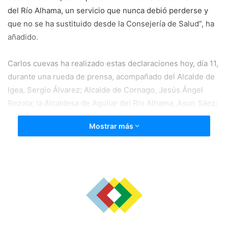
del Río Alhama, un servicio que nunca debió perderse y
que no se ha sustituido desde la Consejería de Salud”, ha
añadido.
​Carlos cuevas ha realizado estas declaraciones hoy, día 11,
durante una rueda de prensa, acompañado del Alcalde de
Igea, Sergio Álvarez; Alcalde de Cornago, Jesús Ángel
Rezola; la Alcaldesa de Aguilar del Río Alhama, Asun Sáez;
El Portavoz del Grupo Popular en Cervera, Fabio Meiro; y
Mostrar más
el concejal de Cornago, Jesús Mª Inés, en la que ha
denunciado los recortes sanitarios del Gobierno de
Andreu y sus socios.
​El Diputado Autonómico del PP de La Rioja ha explicado
que a partir de octubre de 2019, los seis médicos que
atendían la Zona Básica de Salud 1 (tres el valle de Alhama
y otros tres atendían el valle del Linares) se redujeron a