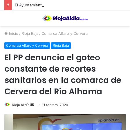
El Ayuntamiento de Calahorra convoca subvenciones para la adquisión de medidores de CO2
Inicio
/
Rioja Baja
/
Comarca Alfaro y Cervera
Comarca Alfaro y Cervera
Rioja Baja
El PP denuncia el goteo
constante de recortes
sanitarios en la comarca de
Cervera del Río Alhama
Rioja al día
S
11 febrero, 2020
e
n
d