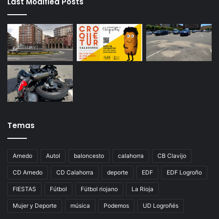
Last Modified Posts
Temas
Arnedo
Autol
baloncesto
calahorra
CB Clavijo
CD Arnedo
CD Calahorra
deporte
EDF
EDF Logroño
FIESTAS
Fútbol
Fútbol riojano
La Rioja
Mujer y Deporte
música
Podemos
UD Logroñés