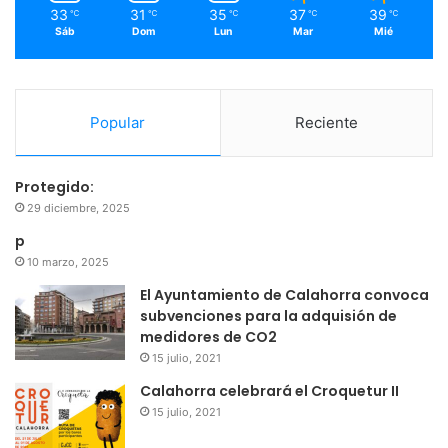
33
31
35
37
39
℃
℃
℃
℃
℃
Sáb
Dom
Lun
Mar
Mié
Popular
Reciente
Protegido:
29 diciembre, 2025
p
10 marzo, 2025
El Ayuntamiento de Calahorra convoca
subvenciones para la adquisión de
medidores de CO2
15 julio, 2021
Calahorra celebrará el Croquetur II
15 julio, 2021