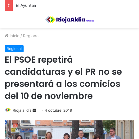
El Ayuntamiento de Calahorra convoca subvenciones para la adquisión de medidores de CO2
Inicio
/
Regional
Regional
El PSOE repetirá
candidaturas y el PR no se
presentará a los comicios
del 10 de noviembre
Rioja al día
S
4 octubre, 2019
e
n
d