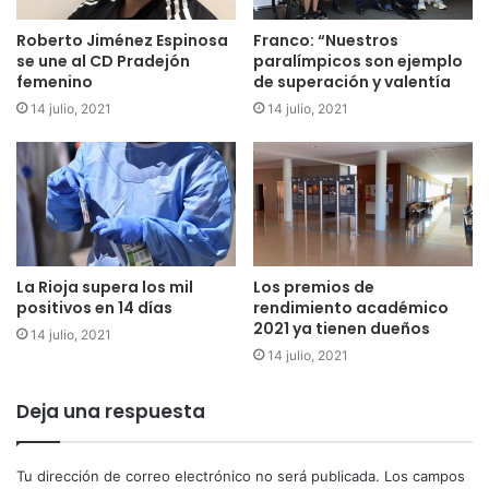
las infraestructuras mínimas, por falta de presupuestos y
gobiernos.
Roberto Jiménez Espinosa
Franco: “Nuestros
se une al CD Pradejón
paralímpicos son ejemplo
femenino
de superación y valentía
Para el Partido Riojano, “nuestra primera responsabilidad
14 julio, 2021
14 julio, 2021
es con el 100% de los riojanos a los que defendemos y con
el más del 60% a los que directamente representamos
desde gobiernos regionalistas. A ellos ofrecemos trabajo,
responsabilidad y coherencia”.
Los regionalistas entienden “el enfado de los riojanos por
tener que volver a votar y el enorme gasto que eso
La Rioja supera los mil
Los premios de
positivos en 14 días
rendimiento académico
supone, debido a la irresponsabilidad de los líderes
2021 ya tienen dueños
14 julio, 2021
nacionales”.
14 julio, 2021
Deja una respuesta
Tu dirección de correo electrónico no será publicada.
Los campos