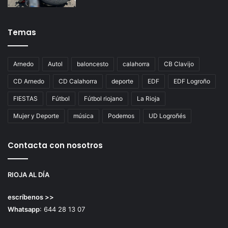
Temas
Arnedo
Autol
baloncesto
calahorra
CB Clavijo
CD Arnedo
CD Calahorra
deporte
EDF
EDF Logroño
FIESTAS
Fútbol
Fútbol riojano
La Rioja
Mujer y Deporte
música
Podemos
UD Logroñés
Contacta con nosotros
RIOJA AL DÍA
escríbenos >>
Whatsapp
: 644 28 13 07