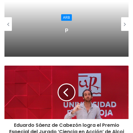
La Comisión Permanente de los regionalistas, reunida ayer
en Logroño, decidió por unanimidad, después de escuchar
ARB
a sus miembros de todas las comarcas riojanas, no tomar
parte en la repetición de las elecciones generales. Una
p
nueva cita a las urnas tras el fracaso de los cuatro grandes
partidos, que han sido incapaces de ponerse de acuerdo
para formar un gobierno.
La formación regionalista ha criticado el acuerdo alcanzado
por los grandes partidos para reducir el gasto en
publicidad para la campaña electoral de las elecciones del
10 de noviembre, porque consideran que “es un lavado de
cara y la reducción es mínima, por lo que sigue estando
muy lejos de la cantidad presupuestaria que los partidos
minoritarios podemos permitirnos”.
Eduardo Sáenz de Cabezón logra el Premio
Por otra parte, el Partido Riojano considera que en estos
Especial del Jurado ‘Ciencia en Acción’ de Alcoi