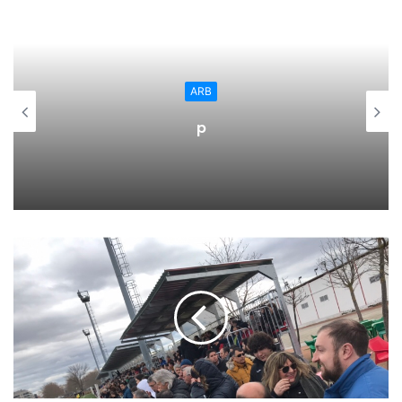
de ellas lograba desequilibrar la contienda. Con quince
minutos transcurridos del segundo acto, y sin obviar que
las riojanas estuvieron por delante en todo momento, la
igualdad seguía imperando en el electrónico (22-20): un
ARB
fallo, un acierto, una buena o mala decisión podría ser
p
fundamental para el discurrir del encuentro. Así, quedaban
menos de diez minutos por jugarse; los momentos
decisivos y más difíciles de encarar. Esto pesó en las
vascas quienes con una edad muy joven (23 años como
máxima) seguramente sufrieron la presión de esos
minutos transcendentales.
En cuanto al Sporting, la veteranía de jugadoras como
Ederra, Masha, Carla y Dani – se repartieron todos los
últimos goles- muy acostumbradas a vérselas en esta
situaciones terminó por decantar el partido a favor del
conjunto de Juanjo Lalinde (30-26).