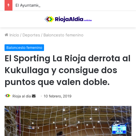
El Ayuntamiento de Calahorra convoca subvenciones para la adquisión de medidores de CO2
Inicio
/
Deportes
/
Baloncesto femenino
Baloncesto femenino
El Sporting La Rioja derrota al
Kukullaga y consigue dos
puntos que valen doble.
Rioja al día
S
10 febrero, 2019
e
n
d
a
n