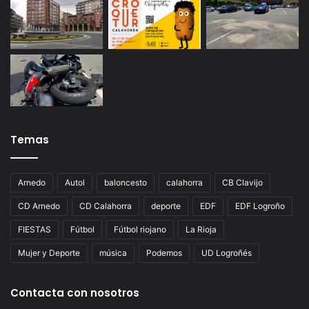
Temas
Arnedo
Autol
baloncesto
calahorra
CB Clavijo
CD Arnedo
CD Calahorra
deporte
EDF
EDF Logroño
FIESTAS
Fútbol
Fútbol riojano
La Rioja
Mujer y Deporte
música
Podemos
UD Logroñés
Contacta con nosotros