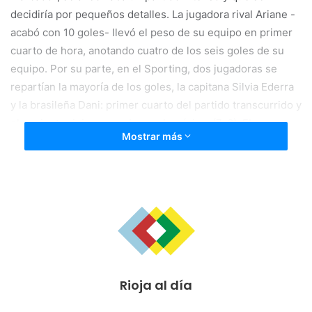
decidiría por pequeños detalles. La jugadora rival Ariane -
acabó con 10 goles- llevó el peso de su equipo en primer
cuarto de hora, anotando cuatro de los seis goles de su
equipo. Por su parte, en el Sporting, dos jugadoras se
repartían la mayoría de los goles, la capitana Silvia Ederra
y la brasileña Dani: primer cuarto del partido transcurrido y
el conjunto riojano ganaba por la mínima (7-6). El
Mostrar más
encuentro no cambiaría en los siguientes minutos, un
parcial favorable de las riojanas era respondido con las
mismas armas por las vascas. De esta forma se llegó al
descanso con un partido completamente abierto y aún por
decidir (16-14).
Los primeros compases de la segunda mitad fueron un
calco de la primera. Bien es verdad que por parte de los
Rioja al día
dos equipos comenzaron a aparecer jugadoras que hasta
entonces habían estado menos inspiradas, si bien, ninguna