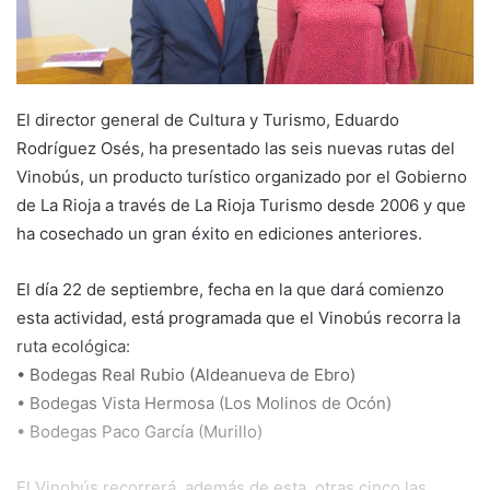
a
i
l
El director general de Cultura y Turismo, Eduardo
Rodríguez Osés, ha presentado las seis nuevas rutas del
Vinobús, un producto turístico organizado por el Gobierno
de La Rioja a través de La Rioja Turismo desde 2006 y que
ha cosechado un gran éxito en ediciones anteriores.
El día 22 de septiembre, fecha en la que dará comienzo
esta actividad, está programada que el Vinobús recorra la
ruta ecológica:
• Bodegas Real Rubio (Aldeanueva de Ebro)
• Bodegas Vista Hermosa (Los Molinos de Ocón)
• Bodegas Paco García (Murillo)
El Vinobús recorrerá, además de esta, otras cinco las