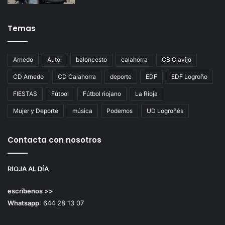
Temas
Arnedo
Autol
baloncesto
calahorra
CB Clavijo
CD Arnedo
CD Calahorra
deporte
EDF
EDF Logroño
FIESTAS
Fútbol
Fútbol riojano
La Rioja
Mujer y Deporte
música
Podemos
UD Logroñés
Contacta con nosotros
RIOJA AL DÍA
escríbenos >>
Whatsapp
: 644 28 13 07