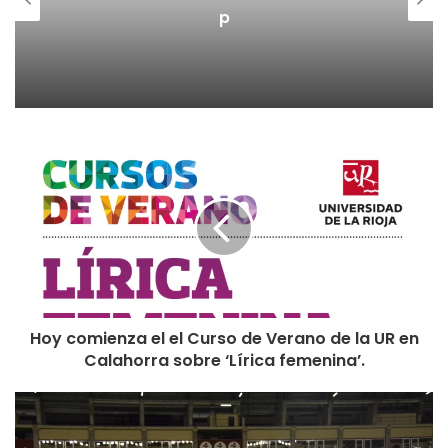
p
o en la Oficina de Turismo del Gobierno de La Rioja.
Las otras fechas y rutas del Vinobús serán:
29 de septiembre.
• Bodega Classica (San Vicente de la Sonsierra)
• Bodegas Urbina (Cuzcurrita)
• Bodegas Valentín Pascual (Cenicero)
6 de octubre
• Bodegas David Moreno (Badarán)
• Bodegas Corral (Navarrete)
• Bodegas Finca Valpiedra (Fuenmayor)
Hoy comienza el el Curso de Verano de la UR en
13 de octubre
Calahorra sobre ‘Lírica femenina’.
• Bodegas Viña Ijalba (Logroño)
• Bodegas Solabal (Ábalos)
• Bodegas Martínez Lacuesta (Haro)