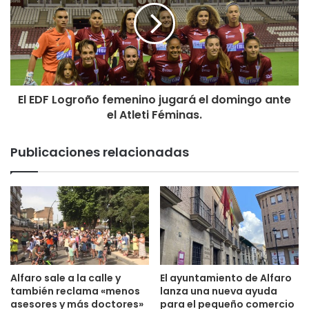
20 de octubre
• Bodegas Montecillo (Navarrete)
• Bodegas Alvia (Ventosa)
• Finca Los Arandinos (Entrena)
El EDF Logroño femenino jugará el domingo ante
27 de octubre
el Atleti Féminas.
• Bodegas Franco Españolas (Logroño)
• Bodegas Lecea (San Asensio)
Publicaciones relacionadas
• Bodegas Bohedal (Cuzcurrita)
Alfaro sale a la calle y
El ayuntamiento de Alfaro
también reclama «menos
lanza una nueva ayuda
asesores y más doctores»
para el pequeño comercio