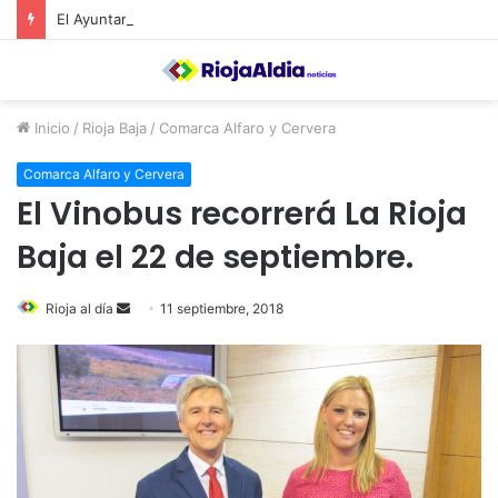
El Ayuntamiento de Calahorra convoca subvenciones para la adquisión de medidores de CO2
Inicio
/
Rioja Baja
/
Comarca Alfaro y Cervera
Comarca Alfaro y Cervera
El Vinobus recorrerá La Rioja
Baja el 22 de septiembre.
Rioja al día
S
11 septiembre, 2018
e
n
d
a
n
e
m