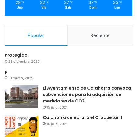
29
32
37
37
35
℃
℃
℃
℃
℃
Jue
Vie
Sáb
Dom
Lun
Popular
Reciente
Protegido:
29 diciembre, 2025
p
10 marzo, 2025
El Ayuntamiento de Calahorra convoca
subvenciones para la adquisión de
medidores de CO2
15 julio, 2021
Calahorra celebrará el Croquetur II
15 julio, 2021