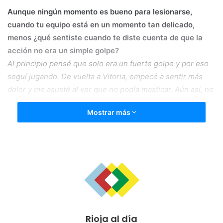
Aunque ningún momento es bueno para lesionarse,
cuando tu equipo está en un momento tan delicado,
menos ¿qué sentiste cuando te diste cuenta de que la
acción no era un simple golpe?
Al principio pensé que solo era un fuerte golpe y por eso
seguí jugando. De vuelta a Vitoria, empecé a sentir más
dolor y me asusté al ver que no podía masticar. Aún así, no
creía que fuera para tanto. Gracias a la insistencia de mis
Mostrar más
padres fui a urgencias, menos mal! Jeje. Al saber que la
tenía fracturada me puse bastante nervioso y lo primero
que hice fue preguntar cuánto tiempo iba a estar de baja.
¿Hablaste con Barral después?, ¿Te ha dado alguna
explicación sobre la acción?, ¿Se ha disculpado?
Sí, se puso en contacto conmigo a los dos días y se
disculpó.
Rioja al día