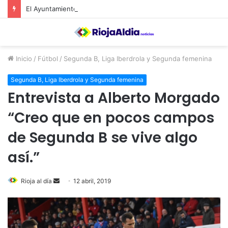
El Ayuntamiento de Calahorra convoca subvenciones para la adquisión de medidores de CO2
Inicio
/
Fútbol
/
Segunda B, Liga Iberdrola y Segunda femenina
Segunda B, Liga Iberdrola y Segunda femenina
Entrevista a Alberto Morgado
“Creo que en pocos campos
de Segunda B se vive algo
así.”
Rioja al día
S
12 abril, 2019
e
n
d