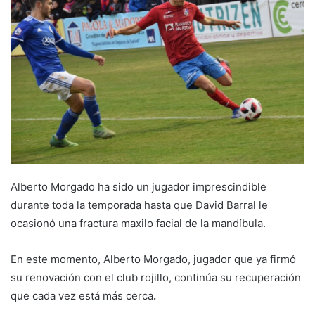
a
n
e
m
a
i
l
Alberto Morgado ha sido un jugador imprescindible
durante toda la temporada hasta que David Barral le
ocasionó una fractura maxilo facial de la mandíbula.
En este momento, Alberto Morgado, jugador que ya firmó
su renovación con el club rojillo, continúa su recuperación
que cada vez está más cerca
.