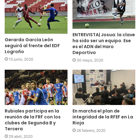
Sí, tenemos muy buen ambiente desde el principio, somos
casi todos bastante ‘payasetes’ jeje y hemos congeniado
muy bien. Es algo que ayuda mucho en el día a día y que se
refleja en el campo.
ENTREVISTA| Josua: la clave
Gerardo García León
ha sido ser un equipo. Ese
En tu presentación dijiste que Alain Barrón era uno de los
seguirá al frente del EDF
es el ADN del Haro
Logroño
Deportivo
motivos que te animaron a venir ¿cuándo coincidiste con
15 junio, 2020
30 mayo, 2020
él? ¿se le ha echado mucho de menos?
Sí, conozco a Alain desde hace muchos años, de cuando
coincidimos en el Alavés B. Él me animó a venir al
Calahorra y estoy muy contento de haber tomado esa
decisión. Se nota su ausencia, además íbamos juntos en el
coche todos los días.
Rubiales participa en la
En marcha el plan de
reunión de la FRF con los
integridad de la RFEF en La
En el último partido jugaste de extremo cuajando un buen
clubes de Segunda B y
Rioja
partido ¿te sientes cómodo ahí?
Tercera
26 febrero, 2020
Para un partido que juego de extremo me rompen la
29 abril, 2020