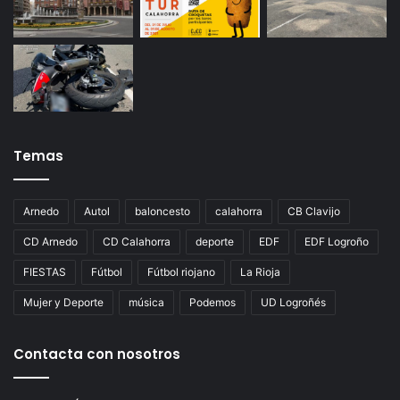
Temas
Arnedo
Autol
baloncesto
calahorra
CB Clavijo
CD Arnedo
CD Calahorra
deporte
EDF
EDF Logroño
FIESTAS
Fútbol
Fútbol riojano
La Rioja
Mujer y Deporte
música
Podemos
UD Logroñés
Contacta con nosotros