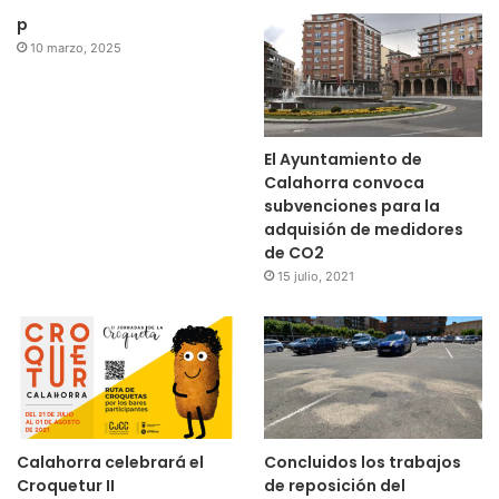
p
10 marzo, 2025
El Ayuntamiento de
Calahorra convoca
subvenciones para la
adquisión de medidores
de CO2
15 julio, 2021
Eres uno de los jugadores que ya ha renovado con el CD
Calahorra ¿Cómo y dónde ves al CDC la próxima
temporada?
Sí, renové hace tiempo. Cuando me lo propusieron no tuve
ninguna duda ya que estoy muy a gusto en el equipo y
tengo muchas ganas de seguir ayudando al club a seguir
creciendo.
Calahorra celebrará el
Concluidos los trabajos
Croquetur II
de reposición del