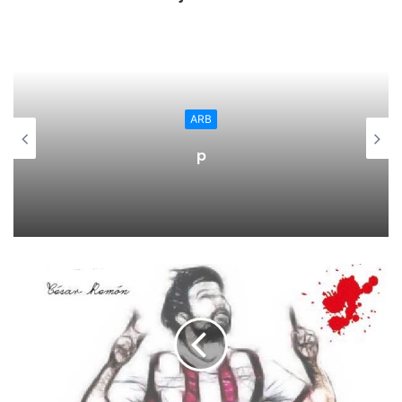
ARB
p
¿Crees que la bandita te echará mucho de menos? ¿Y tú