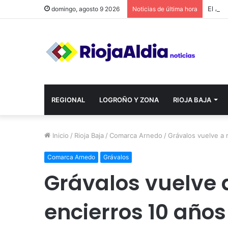
domingo, agosto 9 2026
Noticias de última hora
REGIONAL
LOGROÑO Y ZONA
RIOJA BAJA
Inicio
/
Rioja Baja
/
Comarca Arnedo
/
Grávalos vuelve a 
Comarca Arnedo
Grávalos
Grávalos vuelve 
encierros 10 año