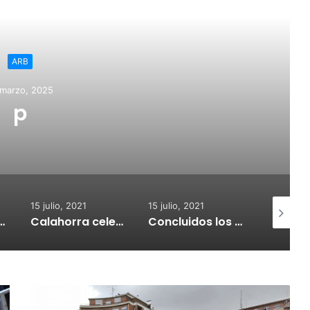
ead Next
Regional
15 julio, 2021
to de Calahorra convoca
s para la adquisión de
idores de CO2
15 julio, 2021
15 julio, 2021
14 julio,
Calahorra celebrará el Croquetur II
Concluidos los trabajos de reposición del asfaltado de Calahorra
Un joven riojano da positivo tras causar presuntamente un accidente con un fallecido